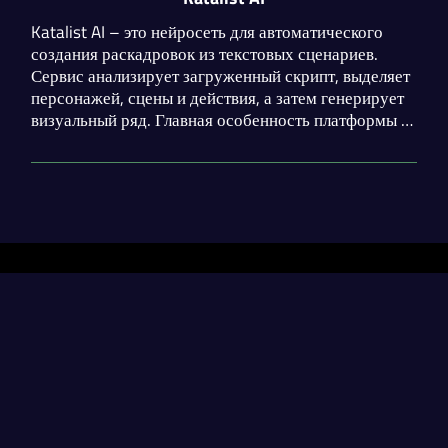
Katalist AI – это нейросеть для автоматического
создания раскадровок из текстовых сценариев.
Сервис анализирует загруженный скрипт, выделяет
персонажей, сцены и действия, а затем генерирует
визуальный ряд. Главная особенность платформы –
сохранение визуальной согласованности
персонажей на протяжении всей раскадровки.
Разделы
Нейросети
Статьи
Генерация диплома
contact@neural-networked.ru
Генерация реферата