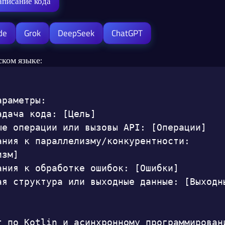
аписание кода
de
Grok
DeepSeek
ChatGPT
ском языке:
раметры:

адача кода: [Цель]

ые операции или вызовы API: [Операции]

ания к параллелизму/конкурентности: 
зм]

ания к обработке ошибок: [Ошибки]

ая структура или выходные данные: [Выходны
т по Kotlin и асинхронному программировани