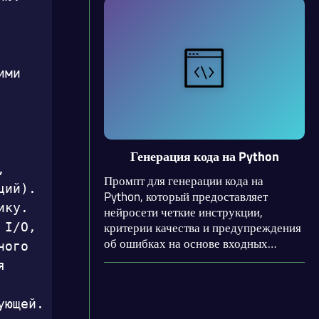
критерии успешного выполнения и
предупреждения о типичных
ошибках.
ми 
Генерация кода на Python
 
Промпт для генерации кода на
ий).

Python, который предоставляет
ку. 
нейросети четкие инструкции,
критерии качества и предупреждения
I/O, 
об ошибках на основе входных
ого 
параметров: язык, цель, элементы,
 
ввод/вывод и требования.
ющей.
