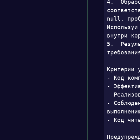
4.  Обраб
соответст
null, про
Используй
внутри ко
5.  Резул
требовани
Критерии у
- Код ком
- Эффекти
- Реализо
- Соблюде
выполнению
- Код чит
Предупрежд