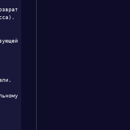
зврат 
са). 
ующей 
ли.

ьному 