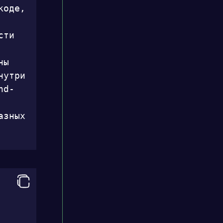
оде, 
ти 
ы 
утри 
nd-
зных 