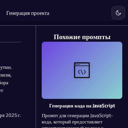
Генерация проекта
Включ
Похожие промпты
рутин.
лизм,
бора
ет
Генерация кода на JavaScript
ря 2025 г.
Промпт для генерации JavaScript-
кода, который предоставляет