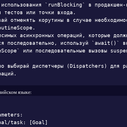
 использования `runBlocking` в продакшен-к
я тестов или точки входа.

вай отменять корутины в случае необходимос
utineScope.

исимых асинхронных операций, которые должн
ся последовательно, используй `await()` вн
eScope` или последовательные вызовы suspe
но выбирай диспетчеры (Dispatchers) для ра
раций.
лийском языке:
meters:

al/task: [Goal]
