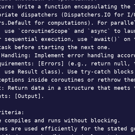
ture: Write a function encapsulating the l
priate dispatchers (Dispatchers.IO for I/O
rs.Default for computations). For parallel
, use `coroutineScope` and `async` to laun
r sequential execution, use `await()` on t
task before starting the next one.

 Handling: Implement error handling accord
quirements: [Errors] (e.g., return null, t
, use Result class). Use try-catch blocks 
ceptions inside coroutines or rethrow them
t: Return data in a structure that meets t
ts: [Output].

iteria:

e compiles and runs without blocking.

nes are used efficiently for the stated go