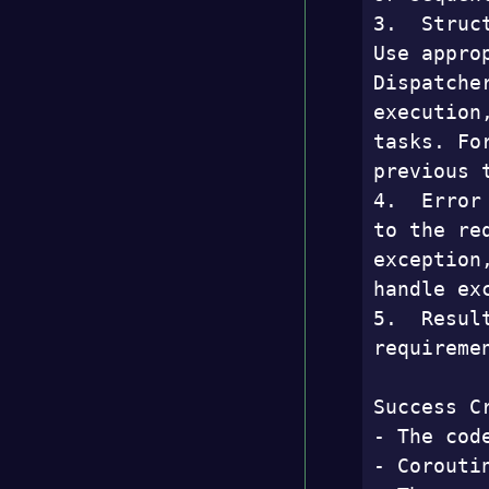
3.  Struc
Use appro
Dispatche
execution
tasks. Fo
previous 
4.  Error
to the re
exception
handle ex
5.  Resul
requiremen
Success Cr
- The cod
- Corouti