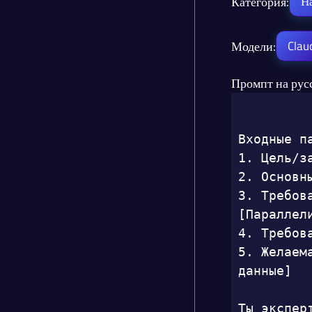
Категория:
Н
Модели:
Clau
Промпт на рус
Входные па
1. Цель/з
2. Основн
3. Требов
[Параллели
4. Требов
5. Желаем
данные]

Ты экспер