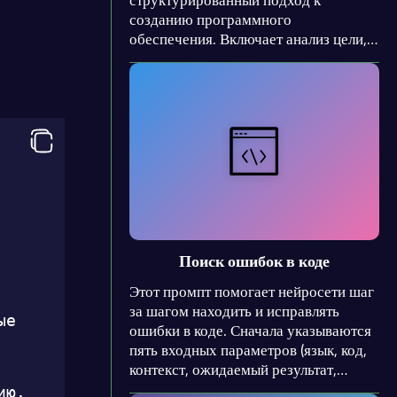
структурированный подход к
созданию программного
обеспечения. Включает анализ цели,
декомпозицию требований,
проектирование архитектуры,
реализацию с учетом стиля и
обработки ошибок, а также этап
проверки.
Поиск ошибок в коде
Этот промпт помогает нейросети шаг
за шагом находить и исправлять
е 
ошибки в коде. Сначала указываются
пять входных параметров (язык, код,
контекст, ожидаемый результат,
среда). Затем описаны этапы анализа,
ю. 