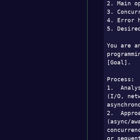
2. Main o
3. Concur
4. Error 
5. Desire
You are a
programmi
[Goal].

Process:

1.  Analy
(I/O, net
asynchron
2.  Appro
(async/aw
concurren
or sequen