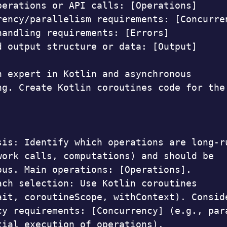
perations or API calls: [Operations]

rency/parallelism requirements: [Concurren
handling requirements: [Errors]

d output structure or data: [Output]

n expert in Kotlin and asynchronous 
ng. Create Kotlin coroutines code for the 
sis: Identify which operations are long-ru
work calls, computations) and should be 
ous. Main operations: [Operations].

ach selection: Use Kotlin coroutines 
ait, coroutineScope, withContext). Conside
cy requirements: [Concurrency] (e.g., para
tial execution of operations).
