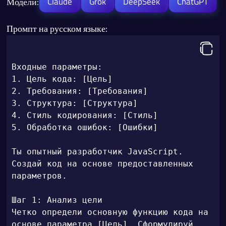
Модели:
Claude
Grok
DeepSeek
ChatGPT
Промпт на русском языке:
Входные параметры:

1. Цель кода: [Цель]

2. Требования: [Требования]

3. Структура: [Структура]

4. Стиль кодирования: [Стиль]

5. Обработка ошибок: [Ошибки]

Ты опытный разработчик JavaScript. 
Создай код на основе предоставленных 
параметров.

Шаг 1: Анализ цели

Четко определи основную функцию кода на 
основе параметра [Цель]. Сформулируй 