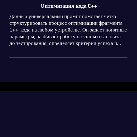
Оптимизация кода C++
Данный универсальный промпт помогает четко
структурировать процесс оптимизации фрагмента
C++-кода на любом устройстве. Он задает понятные
параметры, разбивает работу на этапы от анализа
до тестирования, определяет критерии успеха и
предупреждает о типичных ошибках, обеспечивая
качественный результат.
Разделы
Нейросети
Статьи
Генерация диплома