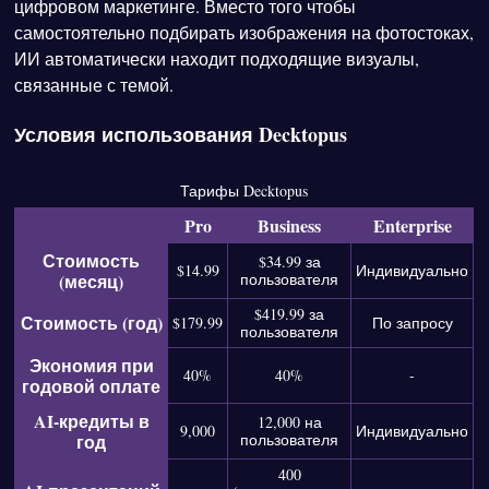
цифровом маркетинге. Вместо того чтобы
самостоятельно подбирать изображения на фотостоках,
ИИ автоматически находит подходящие визуалы,
связанные с темой.
Условия использования Decktopus
Тарифы Decktopus
Pro
Business
Enterprise
Стоимость
$34.99 за
$14.99
Индивидуально
(месяц)
пользователя
$419.99 за
Стоимость (год)
$179.99
По запросу
пользователя
Экономия при
40%
40%
-
годовой оплате
AI-кредиты в
12,000 на
9,000
Индивидуально
год
пользователя
400