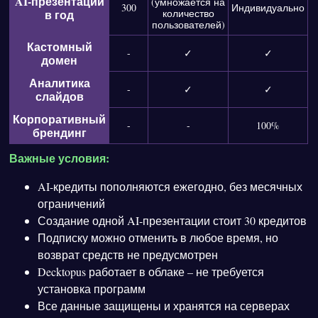
AI-презентаций
(умножается на
300
Индивидуально
в год
количество
пользователей)
Кастомный
-
✓
✓
домен
Аналитика
-
✓
✓
слайдов
Корпоративный
-
-
100%
брендинг
Важные условия:
AI-кредиты пополняются ежегодно, без месячных
ограничений
Создание одной AI-презентации стоит 30 кредитов
Подписку можно отменить в любое время, но
возврат средств не предусмотрен
Decktopus работает в облаке – не требуется
установка программ
Все данные защищены и хранятся на серверах