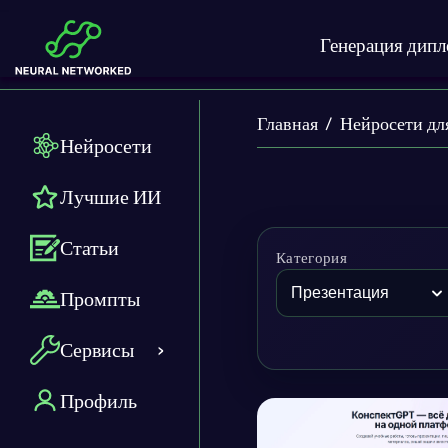
Генерация дип
Главная
Нейросети дл
Нейросети
Лучшие ИИ
Статьи
Категория
Промпты
Сервисы
Профиль