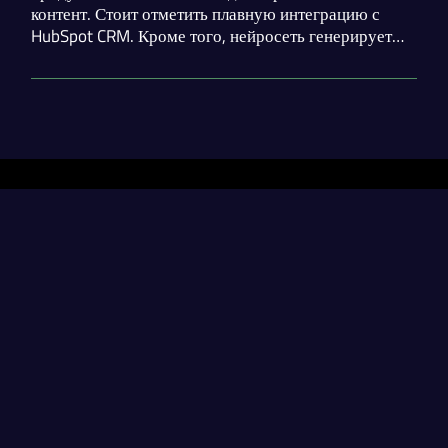
контент. Стоит отметить плавную интеграцию с
HubSpot CRM. Кроме того, нейросеть генерирует
оптимизированные для поисковых движков посты с
учётом популярных ключевых слов.
Разделы
Нейросети
Статьи
Генерация диплома
contact@neural-networked.ru
Генерация реферата
Генерация курсовой