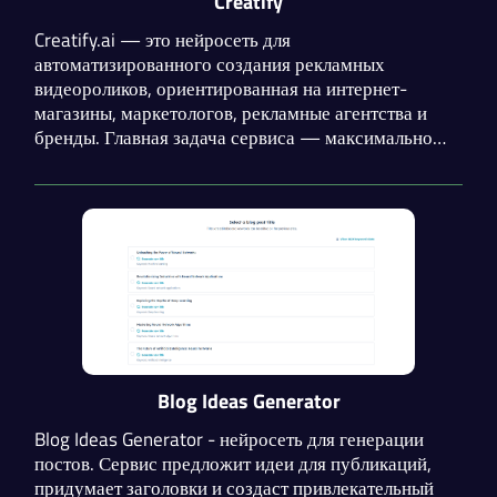
Creatify
Creatify.ai — это нейросеть для
автоматизированного создания рекламных
видеороликов, ориентированная на интернет-
магазины, маркетологов, рекламные агентства и
бренды. Главная задача сервиса — максимально
сократить время производства рекламного
креатива: вместо традиционной съемки, монтажа и
озвучивания пользователь может получить готовый
рекламный ролик за несколько минут. Платформа
объединяет генерацию видео, AI-аватаров,
озвучивание, создание изображений, анализ
рекламных креативов и инструменты для
масштабирования рекламных кампаний.
Blog Ideas Generator
Blog Ideas Generator - нейросеть для генерации
постов. Сервис предложит идеи для публикаций,
придумает заголовки и создаст привлекательный