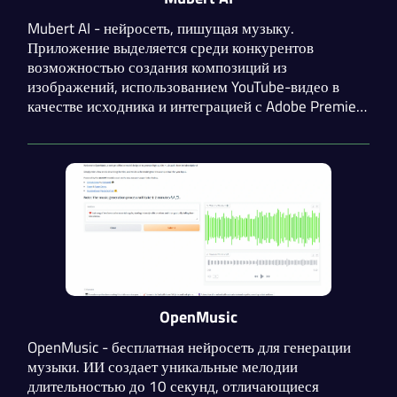
Mubert AI - нейросеть, пишущая музыку.
Приложение выделяется среди конкурентов
возможностью создания композиций из
изображений, использованием YouTube-видео в
качестве исходника и интеграцией с Adobe Premier
и After Effects. Помимо этого, нейросеть пишет
музыку из текстового промпта, настроения, жанра
или активности. Для разработчиков присутствует
API.
OpenMusic
OpenMusic - бесплатная нейросеть для генерации
музыки. ИИ создает уникальные мелодии
длительностью до 10 секунд, отличающиеся