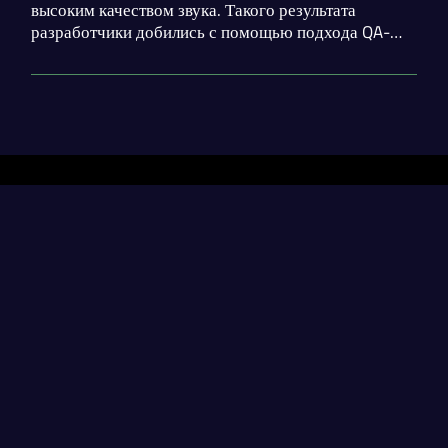
высоким качеством звука. Такого результата
разработчики добились с помощью подхода QA-
MDT. Инструмент можно внедрить в свое
приложение с помощью API.
Разделы
Нейросети
Статьи
Генерация диплома
contact@neural-networked.ru
Генерация реферата
Генерация курсовой