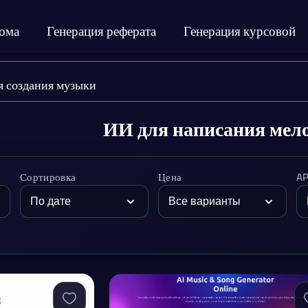
лома
Генерация реферата
Генерация курсовой
я создания музыки
ИИ для написания мел
Сортировка
Цена
AP