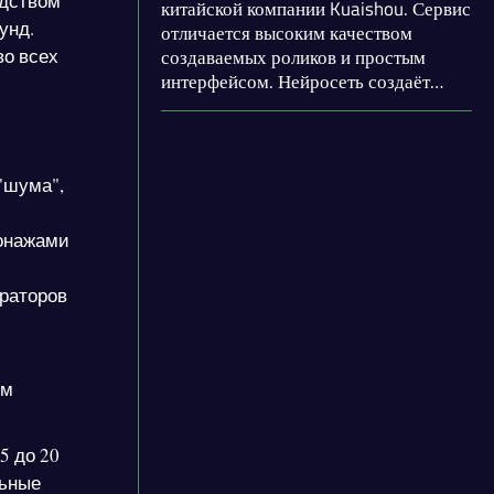
едством
китайской компании Kuaishou. Сервис
унд.
отличается высоким качеством
во всех
создаваемых роликов и простым
интерфейсом. Нейросеть создаёт
видео из текста и изображений. В
ближайшее время планируется
добавление полноценного
видеоредактора и режима
"шума",
повышенного качества. Также сервис
.
предоставляет генератор
сонажами
изображений.
ераторов
им
5 до 20
льные