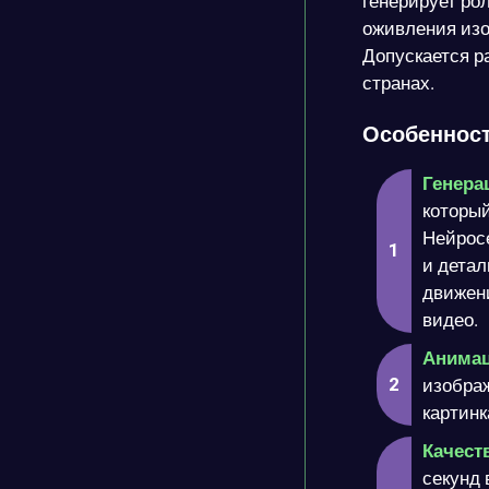
генерирует ро
оживления изо
Допускается ра
странах.
Особенност
Генера
который
Нейрос
и дета
движени
видео.
Анимац
изобра
картинк
Качест
секунд 