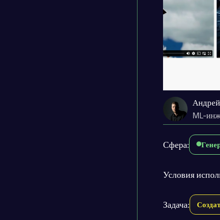
Андрей
ML-инж
Сфера:
Гене
Условия испол
Задача:
Создат