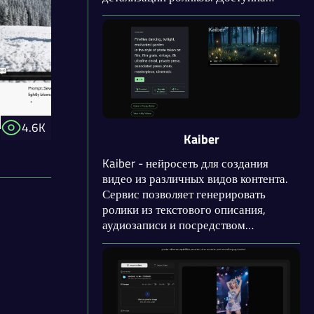
генерация видео разрешением до 4k
и длительностью до 10 секунд. Кроме
того, доступна генерация
изображением и звуковых эффектов
для роликов.
4.6K
Kaiber
Kaiber - нейросеть для создания
видео из различных видов контента.
Сервис позволяет генерировать
ролики из текстового описания,
аудиозаписи и посредством
оживления изображений. Кроме того,
доступно изменения стиля ваших
видео. После окончания работы
нейросети Kaiber может увеличить
разрешение видеоролика в 2 или 4