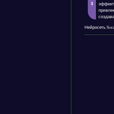
эффект
привле
создава
Нейросеть Sora