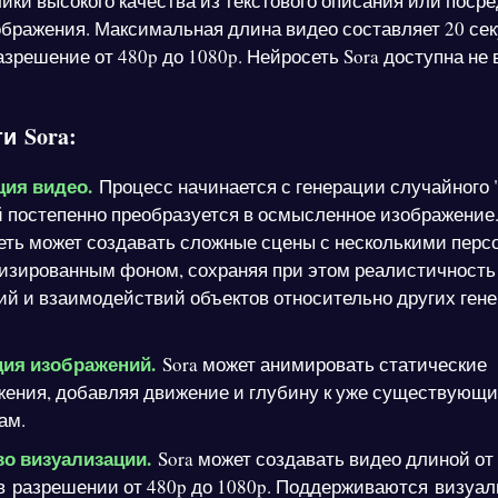
лики высокого качества из текстового описания или поср
бражения. Максимальная длина видео составляет 20 сек
зрешение от 480p до 1080p. Нейросеть Sora доступна не 
и Sora:
ция видео.
Процесс начинается с генерации случайного 
 постепенно преобразуется в осмысленное изображение
еть может создавать сложные сцены с несколькими пер
лизированным фоном, сохраняя при этом реалистичность
й и взаимодействий объектов относительно других ген
ия изображений.
Sora может анимировать статические
жения, добавляя движение и глубину к уже существующ
ам.
во визуализации.
Sora может создавать видео длиной от 
в разрешении от 480p до 1080p. Поддерживаются визуа