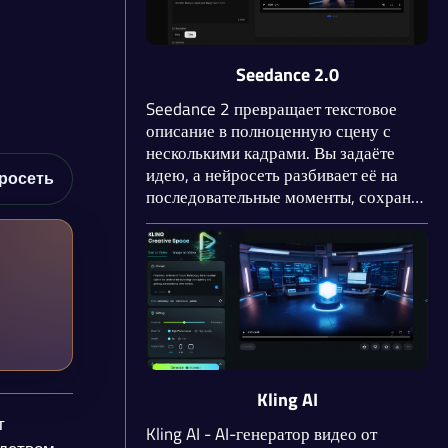
раза.
Seedance 2.0
Seedance 2 превращает текстовое
описание в полноценную сцену с
несколькими кадрами. Вы задаёте
идею, а нейросеть разбивает её на
росеть
последовательные моменты, сохраняя
стиль персонажей и освещение.
Главное преимущество – переход от
одиночных клипов к связным
историям.
Kling AI
т
Kling AI - AI-генератор видео от