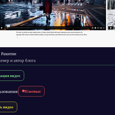
 Ракитин
енер и автор блога
рация видео
ьзования:
Платные
ь видео