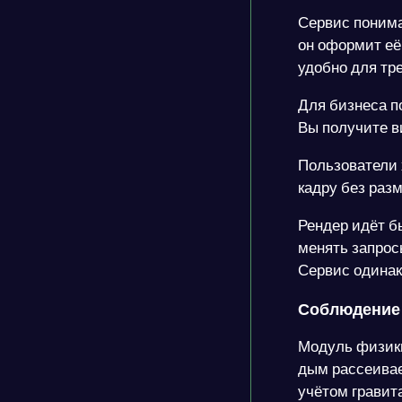
Сервис понима
он оформит её
удобно для тр
Для бизнеса п
Вы получите в
Пользователи 
кадру без раз
Рендер идёт б
менять запросы
Сервис одинак
Соблюдение 
Модуль физики
дым рассеивае
учётом гравит