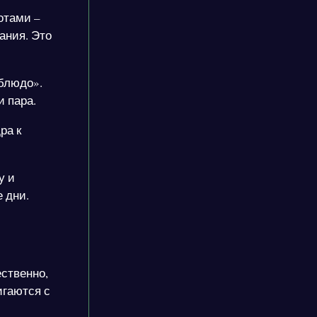
отами –
ания. Это
 блюдо».
 пара.
ра к
у и
е дни.
ественно,
игаются с