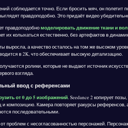
ний соблюдается точно. Если бросить мяч, он полетит по
выглядят правдоподобно. Это придаёт видео убедительн
моделировать движение ткани и вол
еет правдоподобно
ет их колыхаться естественно, без артефактов в динамик
ты выросла, а качество осталось на том же высоком уров
водится в 2K, что обеспечивает высокую детализацию.
получаются ролики, которые не выдают источник искусст
ервого взгляда.
льный ввод с референсами
рузить от 0 до 5 изображений
. Seedance 2 копирует позы,
 и композицию. Камера повторяет ракурсы референсов, 
аются последовательными.
 от проблем с несогласованностью персонажей. Персона