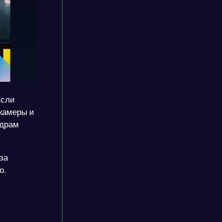
Если
 камеры и
адрам
за
о.