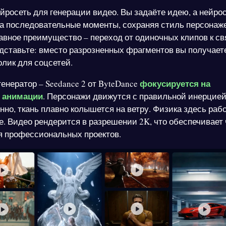
йросеть для генерации видео. Вы задаёте идею, а нейро
на последовательные моменты, сохраняя стиль персонаж
авное преимущество – переход от одиночных клипов к с
дставьте: вместо разрозненных фрагментов вы получает
олик для соцсетей.
фокусируется на
генератор – Seedance 2 от ByteDance
 анимации
. Персонажи движутся с правильной инерцией
нно, ткань плавно колышется на ветру. Физика здесь рабо
. Видео рендерится в разрешении 2K, что обеспечивает 
я профессиональных проектов.