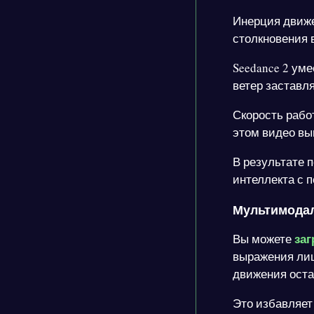
Инерция движе
столкновения 
Seedance 2 ум
ветер заставля
Скорость рабо
этом видео вы
В результате 
интеллекта с п
Мультимода
заг
Вы можете
выражения лиц
движения ост
Это избавляет