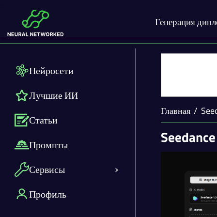
Генерация дип
Нейросети
Лучшие ИИ
Главная
See
Статьи
Seedance
Промпты
Сервисы
Профиль