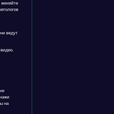
– меняйте
кетологов
ни ведут
 видео.
ние
онажи
ы на