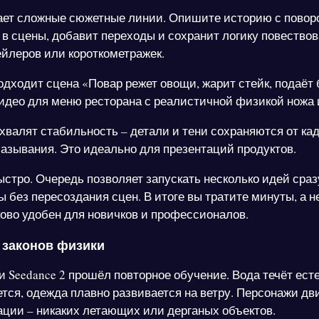
ет сложные сюжетные линии. Опишите историю с повор
 в сцены, добавит переходы и сохранит логику повествов
ейлеров или короткометражек.
одходит сцена «Повар режет овощи, жарит стейк, подаёт
идео для меню ресторана с реалистичной физикой ножа и
хвалят стабильность – детали и тени сохраняются от кад
мазывания. Это идеально для презентаций продуктов.
ыстро. Очередь позволяет запускать несколько идей сраз
 без пересоздания сцен. В итоге вы тратите минуты, а н
ово удобен для новичков и профессионалов.
законов физики
 Seedance 2 прошёл повторное обучение. Вода течёт ест
тся, одежда плавно развивается на ветру. Персонажи дв
ации – никаких летающих или дерганых объектов.