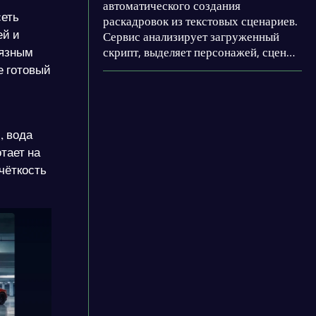
автоматического создания
сеть
раскадровок из текстовых сценариев.
ей и
Сервис анализирует загруженный
скрипт, выделяет персонажей, сцены
вязным
и действия, а затем генерирует
е готовый
визуальный ряд. Главная особенность
платформы – сохранение визуальной
согласованности персонажей на
протяжении всей раскадровки.
, вода
тает на
чёткость