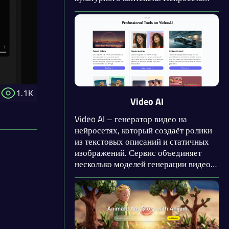
уверенно создаёт надписи на
кириллице и латинице, а также точно
передаёт местные реалии.
Пользователи отмечают её внимание
к деталям.
1.1K
Video AI
Video AI – генератор видео на
нейросетях, который создаёт ролики
из текстовых описаний и статичных
изображений. Сервис объединяет
несколько моделей генерации видео в
одном интерфейсе: Kling, Wan,
Seedance и Veo. Пользователь
выбирает модель в зависимости от
задачи и стиля, который хочет
получить.