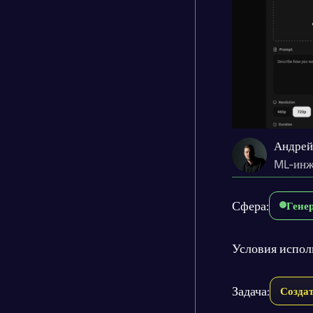
Андрей
ML-инж
Сфера:
Гене
Условия испол
Задача:
Создат