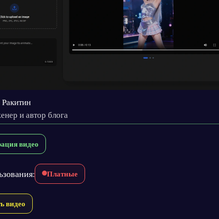
 Ракитин
енер и автор блога
рация видео
ьзования:
Платные
ь видео