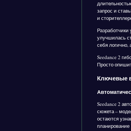
длительностью
запрос и став
и сторителлер
Разработчики 
улучшилась ст
себя логично, 
Seedance 2 гиб
Просто опишит
Ключевые в
Автоматичес
Seedance 2 ав
сюжета – моде
остаются узна
планирование 