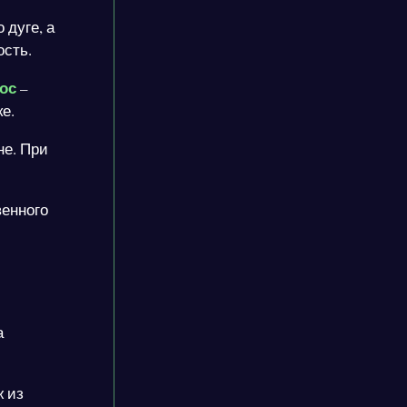
 дуге, а
ость.
ос
–
е.
не. При
венного
а
ж из