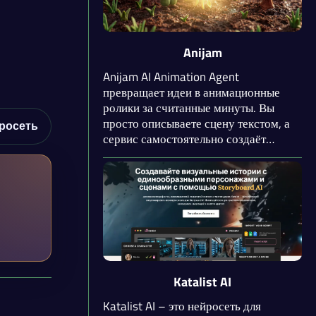
Anijam
Anijam AI Animation Agent
превращает идеи в анимационные
ролики за считанные минуты. Вы
просто описываете сцену текстом, а
росеть
сервис самостоятельно создаёт
видео. Главное преимущество –
скорость: не нужно уметь рисовать
или монтировать. Anijam работает на
базе современных моделей ИИ,
которые анализируют описание и
создают кадры, плавно переходящие
друг в друга.
Katalist AI
Katalist AI – это нейросеть для