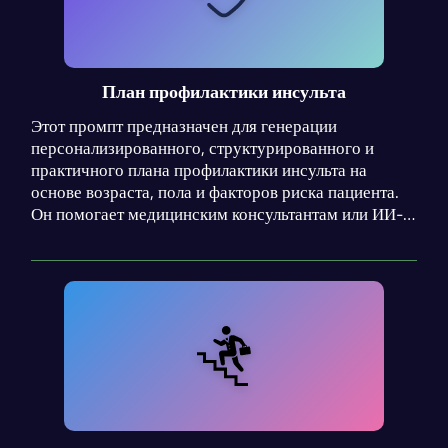
План профилактики инсульта
Этот промпт предназначен для генерации
персонализированного, структурированного и
практичного плана профилактики инсульта на
основе возраста, пола и факторов риска пациента.
Он помогает медицинским консультантам или ИИ-
ассистентам создать понятный пациенту документ,
охватывающий медикаментозную профилактику
(без конкретных препаратов), коррекцию образа
жизни (диета, физическая активность, отказ от
вредных привычек), мониторинг ключевых
показателей здоровья и график визитов к
специалистам. План строится поэтапно: анализ
рисков → разработка мер → оформление вывода.
Акцент сделан на безопасность — запрещено
ставить диагнозы или назначать лекарства, все