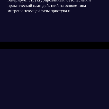
практический план действий на основе типа
мигрени, текущей фазы приступа и
индивидуальных триггеров. Эксперт-невролог
анализирует данные, предлагает немедленные меры
(медикаментозные и немедикаментозные) для
купирования боли или адаптивные действия на
других фазах — продроме, ауре, постдроме. Также
формирует долгосрочную стратегию
профилактики: ведение дневника, коррекция образа
Разделы
жизни, управление стрессом. Учитываются
противопоказания, избегаются общие советы.
Важный акцент — на необходимость консультации
Нейросети
врача для точной диагностики и терапии. Промпт не
Статьи
ставит диагнозы, не назначает рецептурные
препараты без уточнения анамнеза, а помогает
Генерация диплома
эффективно управлять состоянием здесь и сейчас,
contact@neural-networked.ru
снижая частоту будущих приступов.
Генерация реферата
Генерация курсовой