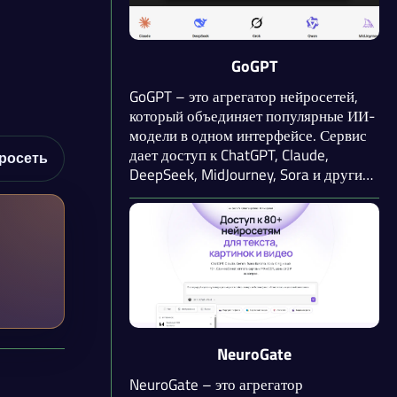
хостинг моделей, масштабирование и
поддержку API.
GoGPT
GoGPT – это агрегатор нейросетей,
который объединяет популярные ИИ-
модели в одном интерфейсе. Сервис
дает доступ к ChatGPT, Claude,
росеть
DeepSeek, MidJourney, Sora и другим
инструментам для работы с текстом,
изображениями, видео и кодом.
Главное преимущество –
возможность переключаться между
моделями внутри одного чата без
открытия множества вкладок.
NeuroGate
NeuroGate – это агрегатор