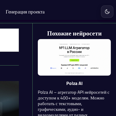
Генерация проекта
Включ
Похожие нейросети
Polza AI
Polza AI – агрегатор API нейросетей с
доступом к 400+ моделям. Можно
работать с текстовыми,
графическими, аудио- и
видеомоделями от разных