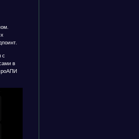
чом.
их
дпоинт.
 с
сами в
ейроАПИ