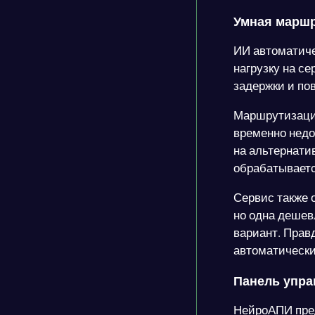
Умная маршр
ИИ автоматиче
нагрузку на с
задержки и по
Маршрутизация
временно недо
на альтернати
обрабатываетс
Сервис также 
но одна дешев
вариант. Прав
автоматически
Панель упра
НейроАПИ пре