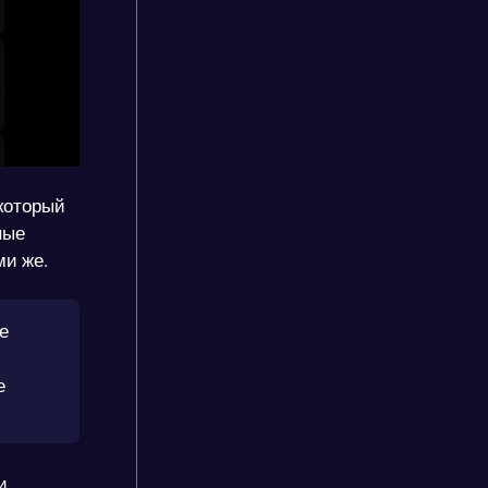
 который
ные
ми же.
е
е
и