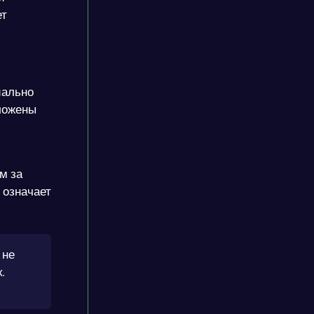
ет
иально
ложены
м за
 означает
 не
.