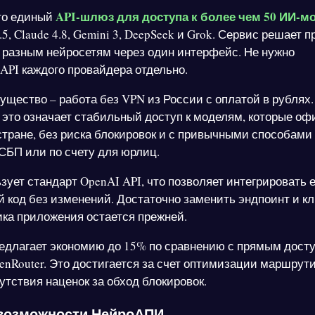
API-шлюз для доступа к более чем 50 ИИ-
то единый
5, Claude 4.8, Gemini 3, DeepSeek и Grok. Сервис решает 
 разным нейросетям через один интерфейс. Не нужно
 API каждого провайдера отдельно.
ущество – работа без VPN из России с оплатой в рублях.
 это означает стабильный доступ к моделям, которые о
стране, без риска блокировок и с привычными способами
СБП или по счету для юрлиц.
ует стандарт OpenAI API, что позволяет интегрировать е
код без изменений. Достаточно заменить эндпоинт и кл
ика приложения остается прежней.
длагает экономию до 15% по сравнению с прямым досту
enRouter. Это достигается за счет оптимизации маршрут
утствия наценок за обход блокировок.
возможности НейроАПИ