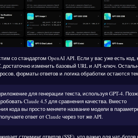
тим со стандартом OpenAI API. Если у вас уже есть код,
T, достаточно изменить базовый URL и API-ключ. Осталь
росов, форматы ответов и логика обработки остаются те
риложение для генерации текста, используя GPT-4. Позж
робовать Claude 4.5 для сравнения качества. Вместо
ия кода вы просто меняете название модели в параметр
получаете ответ от Claude через тот же API.
ивает стриминг ответов (SSE), что важно для чат-ботов 