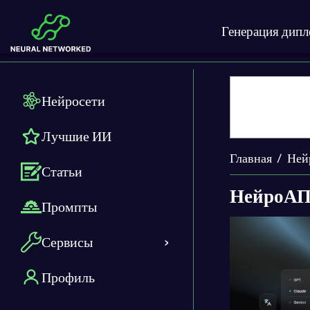
Генерация дип
Нейросети
Лучшие ИИ
Главная
Ней
Статьи
НейроА
Промпты
Сервисы
Профиль