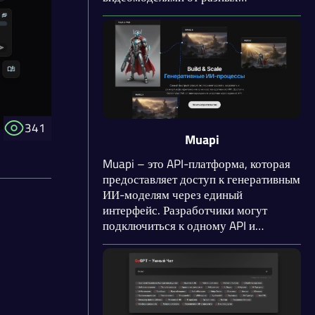
провайдеров, и не нужно
подключаться к каждому
отдельно. Сервис поддерживает
генерацию текста, кода, изображений,
аудио и видео – один API покрывает
весь спектр задач.
341
Muapi
Muapi – это API-платформа, которая
предоставляет доступ к генеративным
ИИ-моделям через единый
интерфейс. Разработчики могут
подключиться к одному API и
работать с десятками моделей для
генерации изображений, видео и
аудио, вместо того чтобы
интегрировать каждый сервис
отдельно. Платформа берет на себя