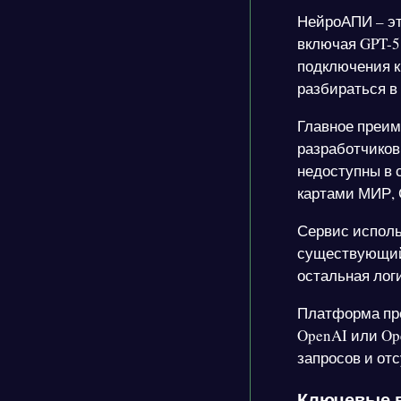
НейроАПИ – э
включая GPT-5.
подключения к
разбираться в
Главное преим
разработчиков
недоступны в 
картами МИР, 
Сервис использ
существующий 
остальная лог
Платформа пре
OpenAI или Op
запросов и отс
Ключевые 