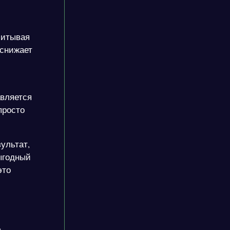
читывая
 снижает
авляется
просто
ультат,
ыгодный
это
,