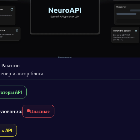
 Ракитин
енер и автор блога
гаторы API
ьзования:
Платные
 к API