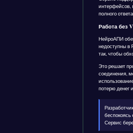
интерфейсов, г
полного ответа
Работа без 
НейроАПИ обес
недоступны в 
так, чтобы об
Это решает пр
соединения, м
использование 
потерю денег 
Разработчик
беспокоясь 
Сервис бере