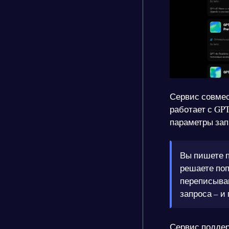
Сервис совмес
работает с GP
параметры зап
Вы пишете п
решаете поп
переписыван
запроса – и 
Сервис поддерж