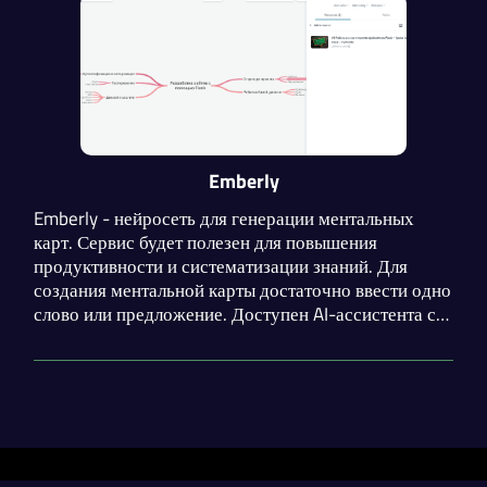
Emberly
Emberly - нейросеть для генерации ментальных
карт. Сервис будет полезен для повышения
продуктивности и систематизации знаний. Для
создания ментальной карты достаточно ввести одно
слово или предложение. Доступен AI-ассистента с
возможностью генерации текста по заданной теме,
генерации викторин и создания краткого пересказа.