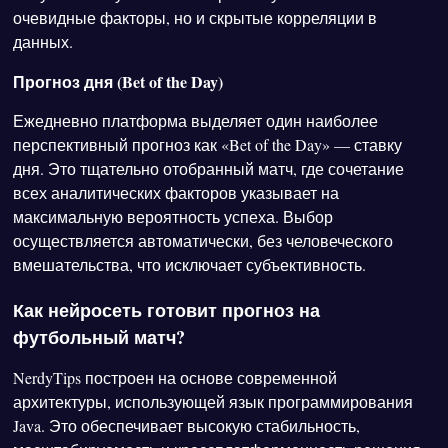
очевидные факторы, но и скрытые корреляции в
данных.
Прогноз дня (Bet of the Day)
Ежедневно платформа выделяет один наиболее
перспективный прогноз как «Bet of the Day» — ставку
дня. Это тщательно отобранный матч, где сочетание
всех аналитических факторов указывает на
максимальную вероятность успеха. Выбор
осуществляется автоматически, без человеческого
вмешательства, что исключает субъективность.
Как нейросеть готовит прогноз на
футбольный матч?
NerdyTips построен на основе современной
архитектуры, использующей язык программирования
Java. Это обеспечивает высокую стабильность,