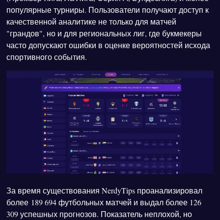
популярные турниры. Пользователи получают доступ к
качественной аналитике не только для матчей
"грандов", но и для региональных лиг, где букмекеры
часто допускают ошибки в оценке вероятностей исхода
спортивного события.
За время существования NerdyTips проанализировал
более 189 694 футбольных матчей и выдал более 126
309 успешных прогнозов. Показатель неплохой, но