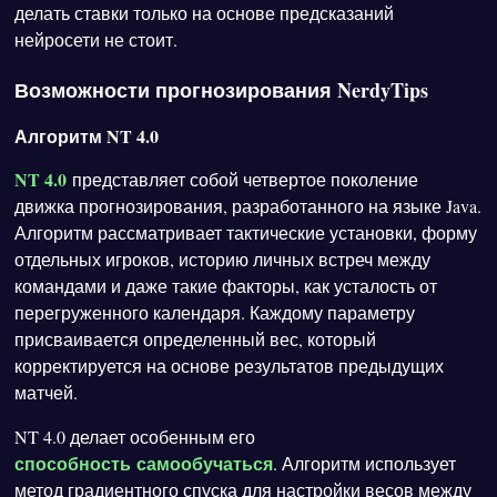
делать ставки только на основе предсказаний
нейросети не стоит.
Возможности прогнозирования NerdyTips
Алгоритм NT 4.0
NT 4.0
представляет собой четвертое поколение
движка прогнозирования, разработанного на языке Java.
Алгоритм рассматривает тактические установки, форму
отдельных игроков, историю личных встреч между
командами и даже такие факторы, как усталость от
перегруженного календаря. Каждому параметру
присваивается определенный вес, который
корректируется на основе результатов предыдущих
матчей.
NT 4.0 делает особенным его
способность
самообучаться
. Алгоритм использует
метод градиентного спуска для настройки весов между