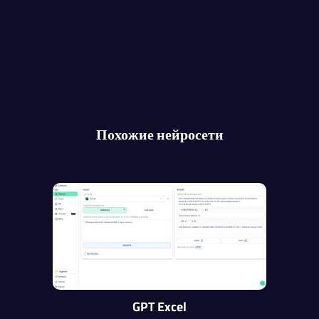
Похожие нейросети
GPT Excel