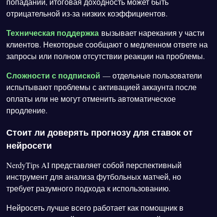
попаданий, итоговая доходность может быть
отрицательной из-за низких коэффициентов.
Техническая поддержка
вызывает нарекания у части
клиентов. Некоторые сообщают о медленном ответе на
запросы или полном отсутствии реакции на проблемы.
Сложности с подпиской
— отдельные пользователи
испытывают проблемы с активацией аккаунта после
оплаты или не могут отменить автоматическое
продление.
Стоит ли доверять прогнозу для ставок от
нейросети
NerdyTips AI представляет собой перспективный
инструмент для анализа футбольных матчей, но
требует разумного подхода к использованию.
Нейросеть лучше всего работает как помощник в