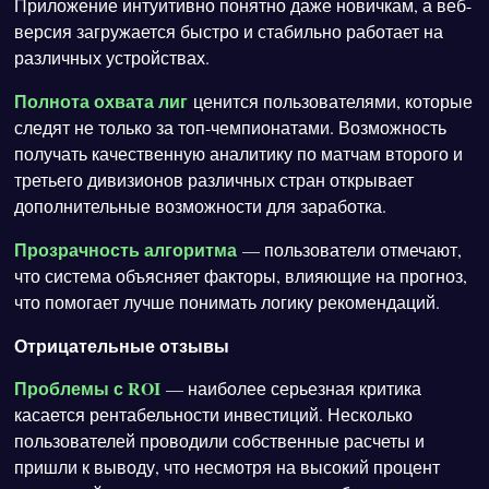
Приложение интуитивно понятно даже новичкам, а веб-
версия загружается быстро и стабильно работает на
различных устройствах.
Полнота охвата лиг
ценится пользователями, которые
следят не только за топ-чемпионатами. Возможность
получать качественную аналитику по матчам второго и
третьего дивизионов различных стран открывает
дополнительные возможности для заработка.
Прозрачность алгоритма
— пользователи отмечают,
что система объясняет факторы, влияющие на прогноз,
что помогает лучше понимать логику рекомендаций.
Отрицательные отзывы
Проблемы с ROI
— наиболее серьезная критика
касается рентабельности инвестиций. Несколько
пользователей проводили собственные расчеты и
пришли к выводу, что несмотря на высокий процент