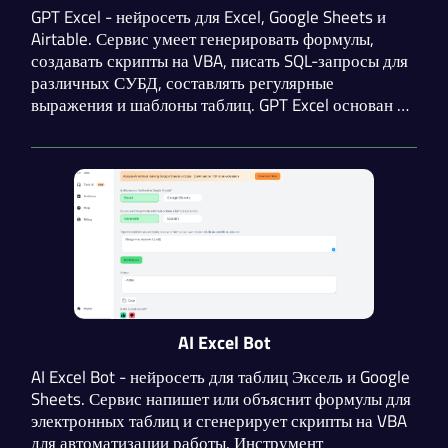
GPT Excel - нейросеть для Excel, Google Sheets и
Airtable. Сервис умеет генерировать формулы,
создавать скрипты на VBA, писать SQL-запросы для
различных СУБД, составлять регулярные
выражения и шаблоны таблиц. GPT Excel основан на
большой языковой модели, следовательно,
способен понимать запросы на многих языках.
AI Excel Bot
AI Excel Bot - нейросеть для таблиц Эксель и Google
Sheets. Сервис напишет или объяснит формулы для
электронных таблиц и сгенерирует скрипты на VBA
для автоматизации работы. Инструмент