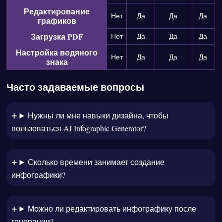
Редактирование
Нет
Да
Да
Да
графиков
Загрузка PDF
Нет
Да
Да
Да
Настройка водяного
Нет
Да
Да
Да
знака
Часто задаваемые вопросы
Нужны ли мне навыки дизайна, чтобы
пользоваться AI Infographic Generator?
Сколько времени занимает создание
инфографики?
Можно ли редактировать инфографику после
генерации?