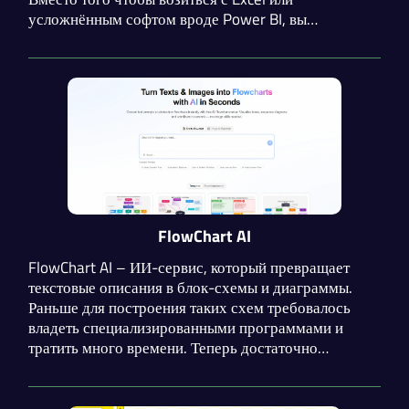
усложнённым софтом вроде Power BI, вы
загружаете свои данные, и платформа за минуты
превращает их в стильные визуализации, которые
рассказывают историю ваших цифр.
FlowChart AI
FlowChart AI – ИИ-сервис, который превращает
текстовые описания в блок-схемы и диаграммы.
Раньше для построения таких схем требовалось
владеть специализированными программами и
тратить много времени. Теперь достаточно
сформулировать задачу или алгоритм в тексте, и
нейросеть автоматически создаст наглядное
визуальное представление.