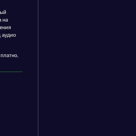
ный
а на
сения
д аудио
сплатно,