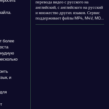
ейросеть
перевода видео с русского на
английский, с английского на русский
файла.
и множество других языков. Сервис
поддерживает файлы MP4, M4V, MOV,
WEBM и размером до 200 Мб. Вы
можете выбрать из двух режимов:
перевод видео с учётом мимики или
перевести только аудио. Также
т более
присутствует перевод субтитров.
роста
 нудную
несколько
рить
зык, и
 для
ёт