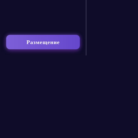
Размещение
contact@neural-networked.ru