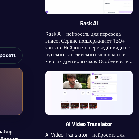
перевода аудио с помощью
нейросети.
Rask AI
Rask AI - нейросеть для перевода
видео. Сервис поддерживает 130+
языков. Нейросеть переведёт видео с
русского, английского, японского и
росеть
многих других языков. Особенностью
приложения является синхронизация
речи и мимики. Кроме того,
нейросеть предоставит субтитры на
оригинальном или выбранном языке.
Присутствует API.
Ai Video Translator
набор
Ai Video Translator - нейросеть для