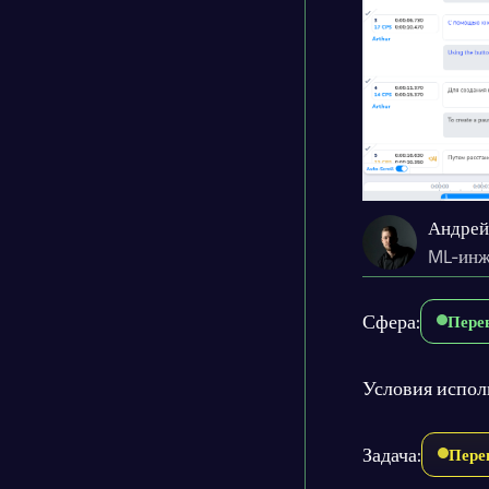
Андрей
ML-инж
Сфера:
Пере
Условия испол
Задача:
Пере