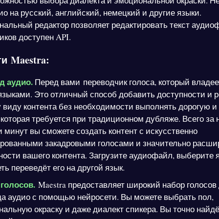
можностью выбора диалекта и эмоциональной окраски. Н
о на русский, английский, немецкий и другие языки.
альный редактор позволяет редактировать текст аудио
иков доступен API.
и Maestra:
д аудио.
Перед вами переводчик голоса, который владее
языками. Это отличный способ добавить доступности и 
 виду контента без необходимости выполнять дорогую и
 которая требуется при традиционном дубляже. Всего за 
и минут вы сможете создать контент с искусственно
ированными закадровыми голосами и значительно расши
ости вашего контента. Загрузите аудиофайл, выберите я
ть переведёт его на другой язык.
голосов.
Maestra предоставляет широкий набор голосов
а аудио с помощью нейросети. Вы можете выбрать пол,
альную окраску и даже диалект спикера. Вы точно найд