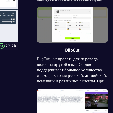
переводе. Доступно приличное
количество языков, включая русский,
английский, китайский и другие.
Сервис регулярно развивается, и
вскоре разработчики добавят
синхронизацию губ и API.
22.2K
BlipCut
BlipCut - нейросеть для перевода
видео на другой язык. Сервис
поддерживает большое количество
языков, включая русский, английский,
немецкий и различные акценты. При
переводе видео можно использовать
оригинальный голос спикера с
помощью технологии клонирования
голоса. Также присутствуют функции
транскрибации, синтеза речи и