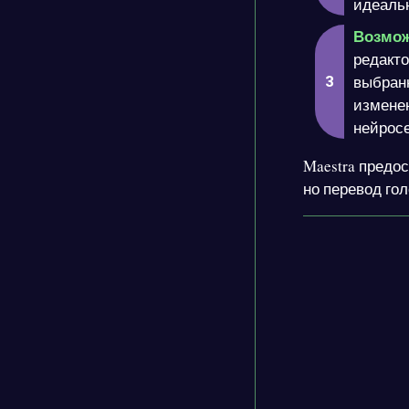
идеальн
Возмож
редакто
выбранн
изменен
нейрос
Maestra предо
но перевод гол