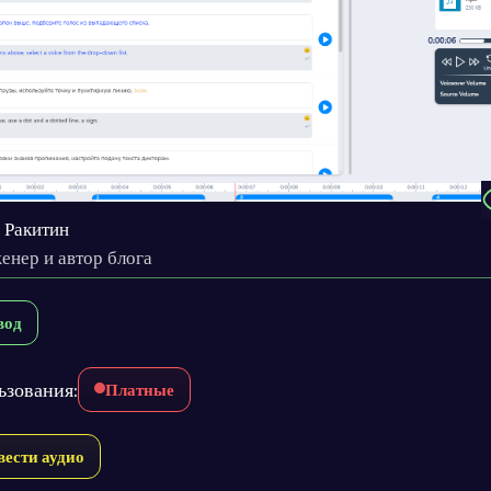
 Ракитин
енер и автор блога
вод
ьзования:
Платные
вести аудио