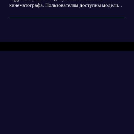
кинематографа. Пользователям доступны модели
для генерации фотореалистичных изображений,
создания видеороликов и говорящих аватаров.
Разделы
Нейросети
Статьи
Генерация диплома
contact@neural-networked.ru
Генерация реферата
Генерация курсовой
Neural-Networked
– ваш проводник в мире нейронных