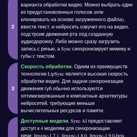
варианта обработки видео. Можно выбрать один
из предустановленных голосов (или
клонировать на основе загруженного файла),
ввести текст, и нейросеть озвучит его на видео,
подстроив движения рта под созданную
аудиодорожку. Либо можно сразу загрузить
запись с речью, а Sync синхронизирует мимику и
губы с текстом.
Скорость обработки.
Одним из преимуществ
технологии LipSync является высокая скорость
обработки видео. Для задачи синхронизации
движения губ обычно используются
оптимизированные и компактные архитектуры
нейросетей, требующие меньше
вычислительных ресурсов и памяти.
Доступные модели.
Sync AI предоставляет
доступ к 4 моделям для синхронизации
речи: lipsync-1.7.1, lipsync-1.8.0, lipsync-1.9.0-beta