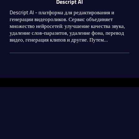
Descript AI
Descript AI - платформа для редактирования и
генерации видеороликов. Сервис объединяет
множество нейросетей: улучшение качества звука,
удаление слов-паразитов, удаление фона, перевод
видео, генерация клипов и другие. Путем
изменения расшифровки ролика, можно изменить
его содержание.
Разделы
Нейросети
Статьи
Генерация диплома
contact@neural-networked.ru