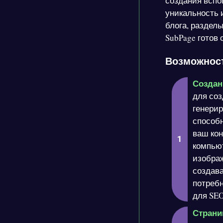
создания вспо
уникальность 
блога, раздел
SubPage готов 
Возможност
Создан
для соз
генерир
способн
ваш ко
компью
изображ
создав
потреб
для SE
Страни