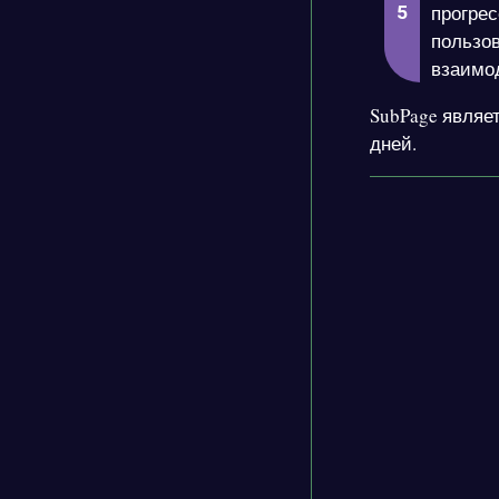
прогрес
пользов
взаимо
SubPage являе
дней.