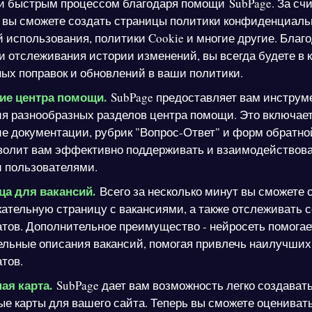
и быстрым процессом благодаря помощи SubPage. За сч
 вы сможете создать страницы политики конфиденциаль
 использования, политики Cookie и многие другие. Благ
 отслеживания истории изменений, вы всегда будете в 
ых поправок и обновлений в ваши политики.
ие центра помощи.
SubPage предоставляет вам инструм
я разнообразных разделов центра помощи. Это включает
е документации, рубрик "Вопрос-Ответ" и форм обратно
зволит вам эффективно поддерживать и взаимодействова
 пользователями.
ца для вакансий.
Всего за несколько минут вы сможете 
ательную страницу с вакансиями, а также отслеживать 
тов. Дополнительное преимущество - нейросеть помогае
ельные описания вакансий, помогая привлечь наилучших
тов.
ая карта.
SubPage дает вам возможность легко создават
е карты для вашего сайта. Теперь вы сможете оцениват