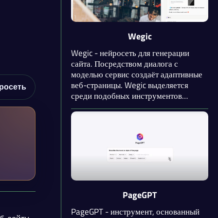
удобной платформе.
Wegic
Wegic - нейросеть для генерации
сайта. Посредством диалога с
моделью сервис создаёт адаптивные
веб-страницы. Wegic выделяется
росеть
среди подобных инструментов
возможностью создавать множество
страниц, а не только главную. После
генерации сайта доступно
редактирование любых элементов и
блоков с помощью диалога.
Разрешается использовать
собственные домены.
PageGPT
PageGPT - инструмент, основанный