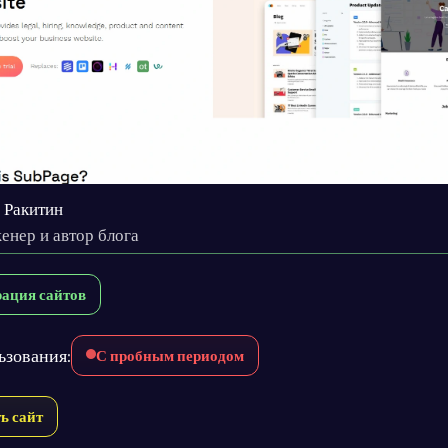
 Ракитин
енер и автор блога
рация сайтов
ьзования:
С пробным периодом
ь сайт