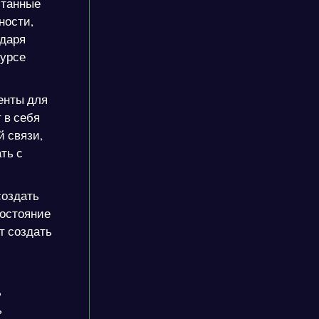
итанные
ности,
одаря
курсе
енты для
 в себя
й связи,
ть с
создать
состояние
т создать
ь
ь