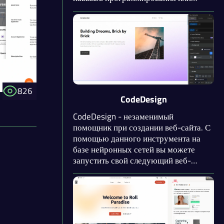
сложных дизайнерских знаний. С
этим мощным инструментом вы
можете превратить свои концепции и
идеи в стильные и функциональные
веб-страницы всего лишь в несколько
шагов.
826
CodeDesign
CodeDesign - незаменимый
помощник при создании веб-сайта. С
помощью данного инструмента на
базе нейронных сетей вы можете
запустить свой следующий веб-
проект всего лишь с одной простой
команды. CodeDesign не просто
инструмент, это ваш личный
виртуальный веб-дизайнер и SEO-
эксперт, объединенные в одной