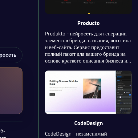
вашего бизнеса.
Producto
Produkto - нейросеть для генерации
элементов бренда: названия, логотипа
и веб-сайта. Сервис предоставит
полный пакет для вашего бренда на
росеть
основе краткого описания бизнеса и
сферы деятельности. Помимо
названия бренда, нейросеть
придумает и доменное имя. При
генерации сайта учитываются
факторы SEO-продвижения и
применяются меры обеспечения
безопасности веб-страниц.
CodeDesign
б-
CodeDesign - незаменимый