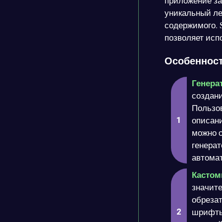
приложение за
уникальный ле
содержимого. 
позволяет исп
Особенност
Генерат
создани
Пользов
описани
можно о
генерат
автомат
Кастом
значите
обрезат
шрифты 