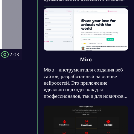
бесплатное подключение SSL-
сертификата и настройки для SEO-
продвижения. Нейросеть генерирует
адаптивные сайты с возможностью
интеграции сторонних сервисов.
2.0K
Mixo
Mixo - инструмент для создания веб-
сайтов, разработанный на основе
нейросетей. Это приложение
идеально подходит как для
профессионалов, так и для новичков,
не имеющих опыта в
программировании или веб-
разработке, предоставляя
удивительные возможности для
создания собственного веб-сайта для