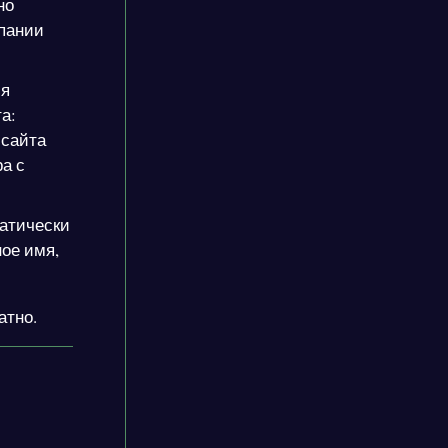
но
мпании
ся
а:
 сайта
а с
атически
ое имя,
атно.