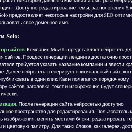
просит некоторые данные о компании и быстро сгенерир
ндинг. Доступно редактирование темы, расположения бло
Solo предоставляет некоторые настройки для SEO-оптим
ользовать своё доменное имя.
и Solo:
ор сайтов.
Компания Mozilla представляет нейросеть дл
я сайтов. Процесс генерации лендинга достаточно прост
ателя требуется указать название компании и ввести кр
е. Далее нейросеть сгенерирует оригинальный сайт, кот
публиковать в один клик. Как и полагается порядочному
ору сайтов, заголовки, текст и изображения будут сгене
ически.
изация.
После генерации сайта нейросетью доступно
льное пространство для редактирования. Пользователь 
ь изображения, менять местами блоки, редактировать те
и цветовую палитру. Для таких блоков, как галерея, дос