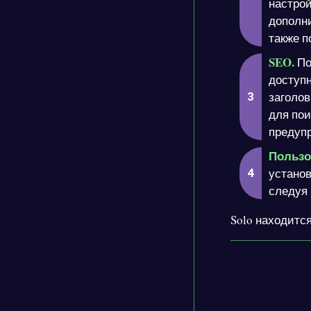
настрой
дополн
также 
SEO.
По
доступ
заголов
для пои
предуп
Пользо
установ
следуя 
Solo находится