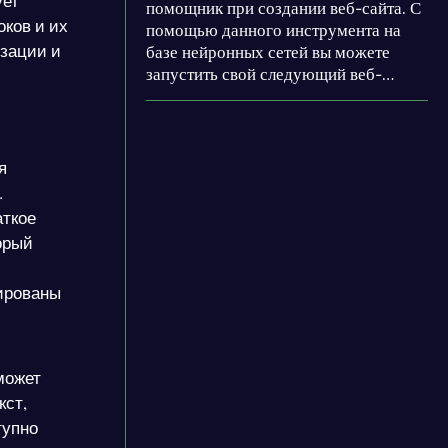
ует
помощник при создании веб-сайта. С
ков и их
помощью данного инструмента на
изации и
базе нейронных сетей вы можете
запустить свой следующий веб-
проект всего лишь с одной простой
команды. CodeDesign не просто
инструмент, это ваш личный
виртуальный веб-дизайнер и SEO-
я
эксперт, объединенные в одной
.
удобной платформе.
аткое
орый
рированы
может
кст,
тупно