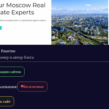
 Ракитин
енер и автор блога
рация сайтов
ьзования:
Бесплатные
ь сайт