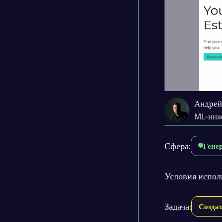
Андрей
ML-инж
Сфера:
Гене
Условия испол
Задача:
Создат