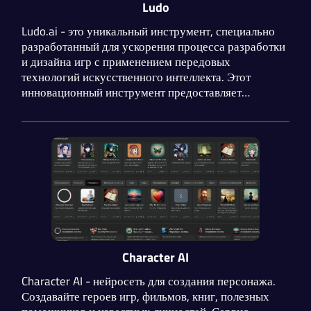
Ludo
Ludo.ai - это уникальный инструмент, специально
разработанный для ускорения процесса разработки
и дизайна игр с применением передовых
технологий искусственного интеллекта. Этот
инновационный инструмент предоставляет
разработчикам и дизайнерам игр несравненные
возможности для создания захватывающих и
оригинальных игровых концепций. Позволяя
использовать мощь нейросетей, Ludo.ai радикально
улучшает творческий процесс и преподносит новые
идеи.
Character AI
Character AI - нейросеть для создания персонажа.
Создавайте героев игр, фильмов, книг, полезных