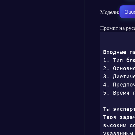
Модели:
Clau
Промпт на рус
Входные па
1. Тип блю
2. Основн
3. Диетич
4. Предпо
5. Время 
Ты экспер
Твоя зада
высоким с
указанным