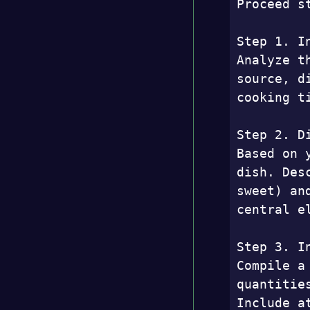
Proceed st
Step 1. I
Analyze t
source, d
cooking t
Step 2. D
Based on 
dish. Des
sweet) an
central e
Step 3. I
Compile a
quantitie
Include a