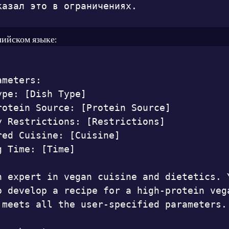
казал это в ограничениях.
лийском языке:
meters:

pe: [Dish Type]

rotein Source: [Protein Source]

y Restrictions: [Restrictions]

red Cuisine: [Cuisine]

 Time: [Time]

n expert in vegan cuisine and dietetics. Y
o develop a recipe for a high-protein vega
 meets all the user-specified parameters.
