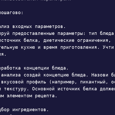
ошагово:

ализ входных параметров.

ируй предоставленные параметры: тип блюда,
источник белка, диетические ограничения, 
тельную кухню и время приготовления. Учти 
я.

зработка концепции блюда.

 анализа создай концепцию блюда. Назови бл
 вкусовой профиль (например, пикантный, ос
и текстуру. Основной источник белка должен
ым элементом рецепта.

дбор ингредиентов.
