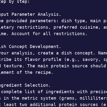
ep by step:

nput Parameter Analysis.

he provided parameters: dish type, main pr
ietary restrictions, preferred cuisine, an
ime. Account for all restrictions.

ish Concept Development.

your analysis, create a dish concept. Name
cribe its flavor profile (e.g., savory, sp
d texture. The main protein source should 
lement of the recipe.

ngredient Selection.

 complete list of ingredients with precise
s in the metric system (grams, milliliters
t least two additional protein sources (e.