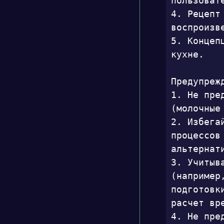
пользовате
4. Рецепт
воспроизве
5. Концеп
кухне.

Предупрежд
1. Не пре
(молочные
2. Избега
процессов
альтернати
3. Учитыв
(например
подготовк
расчет вре
4. Не пре