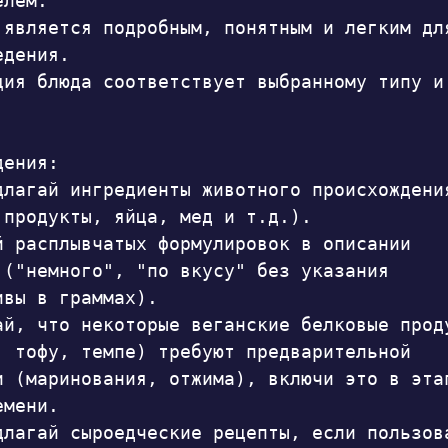
лем.

 является подробным, понятным и легким для
дения.

ция блюда соответствует выбранному типу и 
ения:

длагай ингредиенты животного происхождения
 продукты, яйца, мед и т.д.).

й расплывчатых формулировок в описании 
 ("немного", "по вкусу" без указания 
вы в граммах).

ай, что некоторые веганские белковые проду
, тофу, темпе) требуют предварительной 
и (маринования, отжима), включи это в этап
мени.

длагай сыроедческие рецепты, если пользова