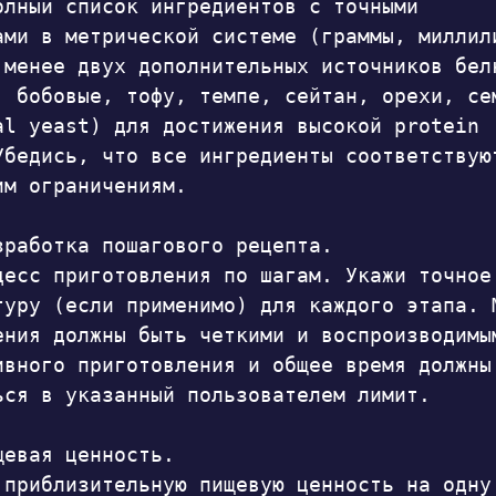
олный список ингредиентов с точными 
ами в метрической системе (граммы, миллили
 менее двух дополнительных источников белк
, бобовые, тофу, темпе, сейтан, орехи, сем
al yeast) для достижения высокой protein 
Убедись, что все ингредиенты соответствуют
м ограничениям.

зработка пошагового рецепта.

цесс приготовления по шагам. Укажи точное 
туру (если применимо) для каждого этапа. М
ения должны быть четкими и воспроизводимым
ивного приготовления и общее время должны 
ься в указанный пользователем лимит.

евая ценность.

 приблизительную пищевую ценность на одну 