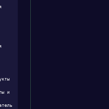
 
 
кты 
ы и 
тель 