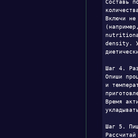
Составь п
количеств
Включи не
(например
nutrition
density. 
диетически
Шаг 4. Ра
Опиши про
и темпера
приготовл
Время акт
укладыват
Шаг 5. Пищ
Рассчитай