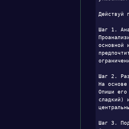
Действуй п
Шаг 1. Ан
Проанализ
основной 
предпочти
ограничени
Шаг 2. Ра
На основе
Опиши его
сладкий) 
центральн
Шаг 3. По