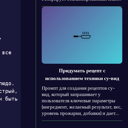
питания с пищевой ценностью,
списком покупок и стоимостью,
избегая повторяющихся и сложных в
приготовлении блюд.
 
все 
Придумать рецепт с
использованием техники су-вид
юдо. 
Промпт для создания рецептов су-
трый, 
вид, который запрашивает у
 быть 
пользователя ключевые параметры
(ингредиент, желаемый результат, вес,
уровень прожарки, добавки) и дает
нейросети структурированное
задание: проанализировать,