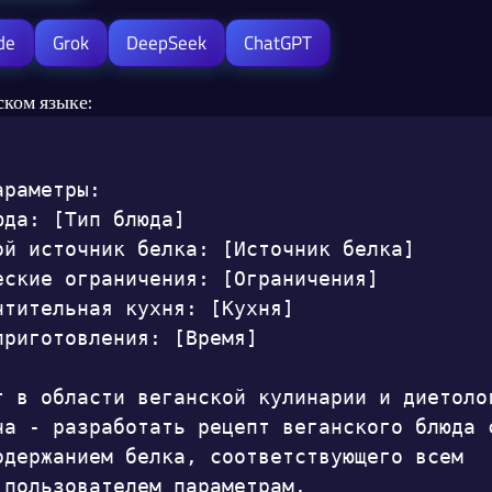
de
Grok
DeepSeek
ChatGPT
ском языке:
раметры:

да: [Тип блюда]

ой источник белка: [Источник белка]

еские ограничения: [Ограничения]

чтительная кухня: [Кухня]

приготовления: [Время]

т в области веганской кулинарии и диетолог
ча - разработать рецепт веганского блюда с
одержанием белка, соответствующего всем 
 пользователем параметрам.
