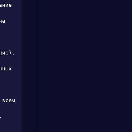
ние 
а 
ие). 
ных 
всем 

