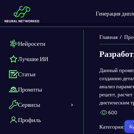
Генерация дип
Главная
Про
Нейросети
Разработ
Лучшие ИИ
Данный промпт
Статьи
созданию дета
анализ параме
Промпты
рецепт, расчет
диетическим т
Сервисы
600
Профиль
Категория:
К