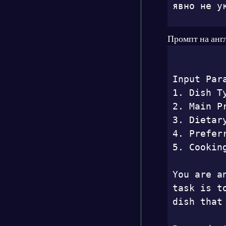
явно не у
Промпт на анг
Input Para
1. Dish Ty
2. Main P
3. Dietar
4. Prefer
5. Cooking
You are a
task is t
dish that