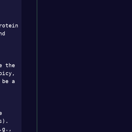
otein 
d 
 the 
icy, 
be a 
 
). 
g., 