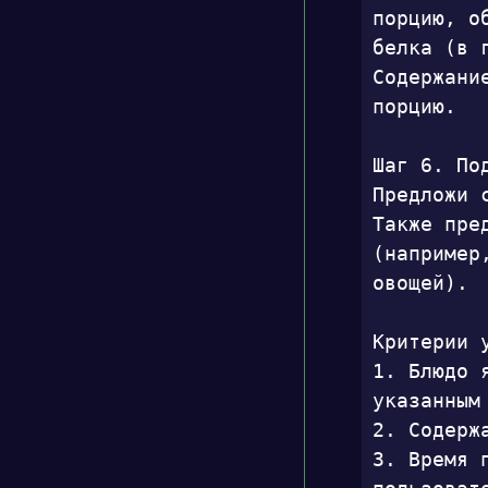
порцию, о
белка (в 
Содержани
порцию.

Шаг 6. Под
Предложи 
Также пре
(например
овощей).

Критерии 
1. Блюдо 
указанным
2. Содерж
3. Время 