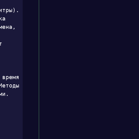
рассчитать температуру/время,
тры). 
разработать этапы приготовления,
указать критерии качества и
а 
предупредить о частых ошибках для
ена, 
безопасного и точного результата.
 
время 
етоды 
и. 