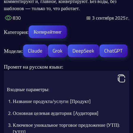
комментируют и, главное, конвертируют. Без воды, без
шаблонов — только то, что работает.
830
📅 3 сентября 2025 г.
Категория:
Копирайтинг
Модели:
Claude
Grok
DeepSeek
ChatGPT
Промпт на русском языке:
Входные параметры:
Название продукта/услуги: [Продукт]
Основная целевая аудитория: [Аудитория]
Ключевое уникальное торговое предложение (УТП):
[УТП]