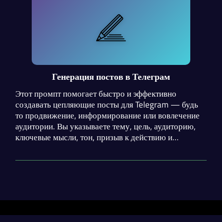
Генерация постов в Телеграм
Этот промпт помогает быстро и эффективно
создавать цепляющие посты для Telegram — будь
то продвижение, информирование или вовлечение
аудитории. Вы указываете тему, цель, аудиторию,
ключевые мысли, тон, призыв к действию и
упоминания — а промпт структурирует всё в
чёткий, легко читаемый текст. Он разбивает процесс
на шаги: анализ, построение структуры (хук →
основная часть → CTA), написание с эмодзи и
форматированием, и финальную проверку на
ясность, вовлекаемость и соответствие цели.
Избегает типичных ошибок — длинных абзацев,
Разделы