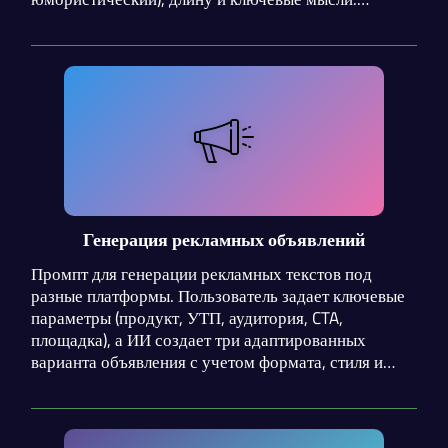
Промпт создаёт цепляющий, визуально удобный
текст с чётким призывом к действию —
подписаться, купить, перейти, поделиться. Он
учитывает психологию аудитории, разбивает текст
на лёгкие блоки, добавляет эмодзи и хештеги, если
нужно. Подходит маркетологам, блогерам,
предпринимателям — всем, кто хочет, чтобы пост
не просто лайкали, а на него реагировали. Главное
— никакой «воды», только конкретика и
вовлечение.
Генерация рекламных объявлений
Промпт для генерации рекламных текстов под
разные платформы. Пользователь задает ключевые
параметры (продукт, УТП, аудитория, CTA,
площадка), а ИИ создает три адаптированных
варианта объявления с учетом формата, стиля и
лучших практик копирайтинга.