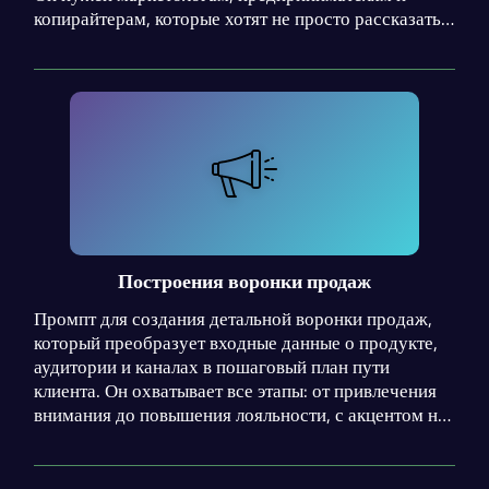
копирайтерам, которые хотят не просто рассказать
о продукте, а заставить аудиторию совершить
действие: купить, перейти, подписаться. Промпт
учитывает целевую аудиторию, её боли и язык,
адаптирует тон под платформу, строит текст по
проверенной структуре — от захвата внимания до
сильного призыва. Акцент — на выгодах, а не на
технических деталях. Результат: пост, который
читают, лайкают, комментируют и, главное,
конвертируют. Без воды, без шаблонов — только
то, что работает.
Построения воронки продаж
Промпт для создания детальной воронки продаж,
который преобразует входные данные о продукте,
аудитории и каналах в пошаговый план пути
клиента. Он охватывает все этапы: от привлечения
внимания до повышения лояльности, с акцентом на
конкретные сообщения, логическую
последовательность и избегание распространенных
ошибок в проектировании воронок.