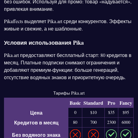
без ошибок. Используй для промо: товар «надувается»,
привлекая внимание.
Pikaffects выделяет Pika.art среди конкурентов. Эффекты
живые и свежие, а не шаблонные.
Условия использования Pika
Pika.art предоставляют бесплатный старт: 80 кредитов в
месяц. Платные подписки снимают ограничения и
добавляют премиум-функции: больше генераций,
отсутствие водяных знаков и приоритетную очередь.
Тарифы Pika.art
Basic
Standard
Pro
Fancy
Цена
0
$10
$35
$95
Кредитов в месяц
80
700
2300
6000
Без водяного знака