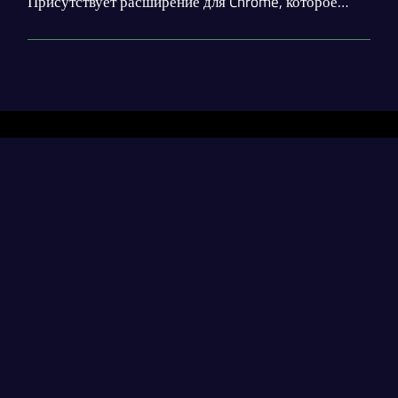
Присутствует расширение для Chrome, которое
позволяет использовать функционал сервиса
непосредственно в интерфейсе ChatGPT.
Разделы
Нейросети
Статьи
Генерация диплома
contact@neural-networked.ru
Генерация реферата
Генерация курсовой
Neural-Networked
– ваш проводник в мире нейронных