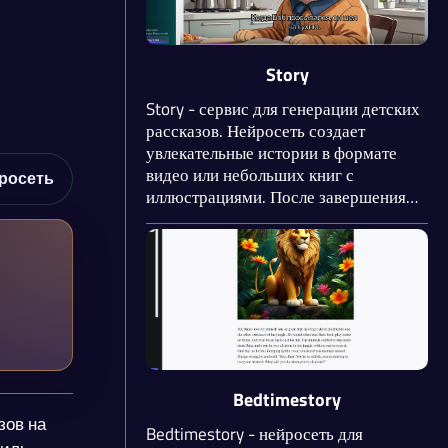
Story
Story - сервис для генерации детских
рассказов. Нейросеть создает
увлекательные истории в формате
видео или небольших книг с
росеть
иллюстрациями. После завершения
генерации можно редактировать
сюжетные линии, изображения и
персонажей. Доступен просмотр
рассказов, созданных другими
пользователями.
Bedtimestory
зов на
Bedtimestory - нейросеть для