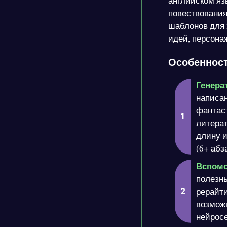
английском язы
повествования
шаблонов для 
идей, персона
Особенност
Генера
написан
фантаст
литерат
длину и
(6+ абз
Вспомо
полезны
рерайти
возмож
нейросе