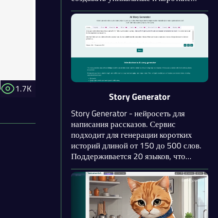
истории. Нейросеть придумает
рассказ в указанном вами жанре.
Если потребуется, вы можете
сгенерировать столько историй,
сколько потребуется. Рекомендуется
использовать английский язык.
1.7K
Story Generator
Story Generator - нейросеть для
написания рассказов. Сервис
подходит для генерации коротких
историй длиной от 150 до 500 слов.
Поддерживается 20 языков, что
особенно полезно для учащихся,
которым требуется написать рассказ
на иностранном языке. Доступен
выбор из 10 жанров и настройка
уровня творчества.