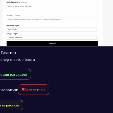
 Ракитин
енер и автор блога
рация рассказов
ьзования:
Бесплатные
ть рассказ