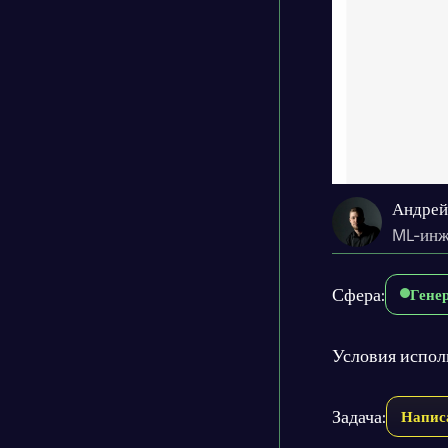
Андрей
ML-инж
Сфера:
Гене
Условия испол
Задача:
Написа