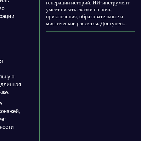
тиль
генерации историй. ИИ-инструмент
во
умеет писать сказки на ночь,
ерации
приключения, образовательные и
мистические рассказы. Доступен
выбор возраста читателя, стиля
повествования, длины истории и
языка. Кроме того, пользователь
может делиться своими историями с
сообществом и читать работы других
ая
пользователей.
ельную
и длинная
ыке.
е
сонажей,
ует
ьности