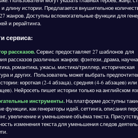
ке. Пользователи могут указать главных героев, жанр, с
 и длину истории. Предлагается внушительное количест
27 жанров. Доступны вспомогательные функции для ген
жей и рерайтинга.
и сервиса:
тор рассказов.
Сервис предоставляет 27 шаблонов для
ия рассказов различных жанров: фэнтези, драма, научн
ика, романтика, ужасы, мистика/триллер, историческая
ура и других. Пользователь может выбрать предпочтит
стории: короткая (2-4 абзаца), средняя (4-6 абзацев) ил
ацев). Нейросеть пишет истории только на английском яз
гательные инструменты.
На платформе доступны таки
е функции, как генераторы идей, сеттинга, описания пер
нг, увеличение и уменьшение объёма текста. Присутств
ность изменения текста для уменьшения следов деятел
ти.