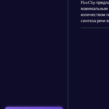
FlexClip пред
макимальным к
количеством ге
синтеза речи в