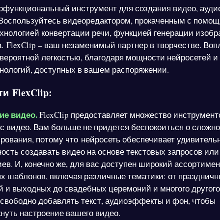
офункциональный инструмент для создания видео, ауди
Воспользуйтесь видеоредактором, прокаченным с помо
ехнологией конвертации речи, функцией генерации изобр
. FlexClip – ваш незаменимый партнер в творчестве. Воп
евероятной легкостью, благодаря мощности нейросетей и
нологий, доступных в вашем распоряжении.
и FlexClip:
ие видео.
FlexClip предоставляет множество инструмент
с видео. Вам больше не придется беспокоиться о сложн
рования, потому что нейросеть обеспечивает удивитель
ость создавать видео на основе текстовых запросов ил
ев. И, конечно же, для вас доступен широкий ассортимен
х шаблонов, включая различные тематики: от празднич
 и выходных до свадебных церемоний и многого другого
свободно добавлять текст, аудиоэффекты и фон, чтобы
нуть настроение вашего видео.