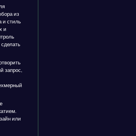
ля
ыбора из
а и стиль
х и
нтроль
 сделать
сотворить
й запрос,
рехмерный
е
жатием.
зайн или