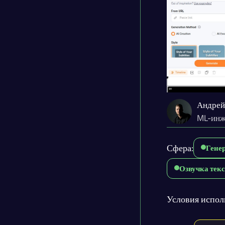
Андрей
ML-инж
Сфера:
Гене
Озвучка текс
Условия испол