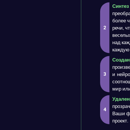
Синтез
преобра
более ч
речи, ч
веселых
над каж
каждую
Создан
произве
и нейро
соотнош
мир или
Удален
прозра
Ваши ф
проект.