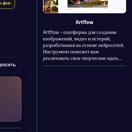
раза.
ь фон
Artflow
Artflow - платформа для создания
изображений, видео и историй,
разработанная на основе нейросетей.
Инструмент поможет вам
реализовать свои творческие идеи,
сэкономив уйму времени. Artflow
росеть
отличается интуитивно понятным
интерфейсом, наличием бесплатных
функций и большим количеством
настраиваемых параметров.