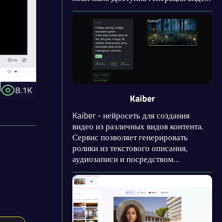
из различных входных данных: идеи,
скрипта, аудио, презентации, статьи
из блога и других. Предоставляется
обширная библиотека промптов и
медиафайлов. Поддерживаются более
75 языков.
8.1K
Kaiber
Kaiber - нейросеть для создания
видео из различных видов контента.
Сервис позволяет генерировать
ролики из текстового описания,
аудиозаписи и посредством
оживления изображений. Кроме того,
доступно изменения стиля ваших
видео. После окончания работы
нейросети Kaiber может увеличить
разрешение видеоролика в 2 или 4