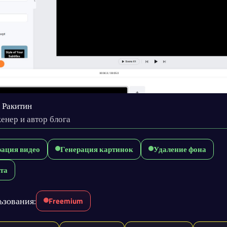
 Ракитин
енер и автор блога
рация видео
Генерация картинок
Удаление фона
та
ьзования:
Freemium