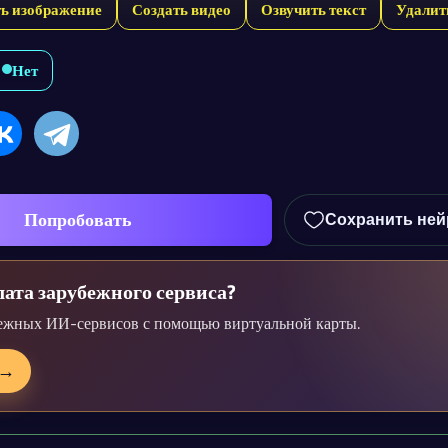
ть изображение
Создать видео
Озвучить текст
Удалит
Нет
Попробовать
Сохранить ней
ата зарубежного сервиса?
ежных ИИ-сервисов с помощью виртуальной карты.
→