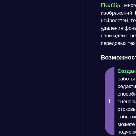
FlexClip
- мног
изображений. 
нейросетей, т
удаления фона
свои идеи с н
передовых тех
Возможност
Создан
работы 
редакти
способн
сценари
стоковы
событий
можете 
подчерк