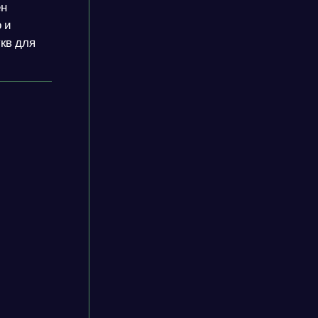
ен
 и
укв для