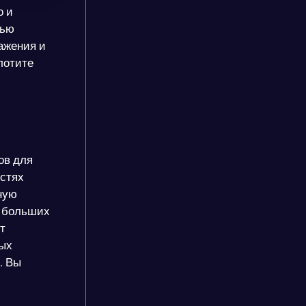
о и
щью
ажения и
лотите
ов для
остях
ную
и больших
т
ных
. Вы