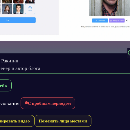
 Ракитин
енер и автор блога
ейк
ьзования:
С пробным периодом
зировать видео
Поменять лица местами