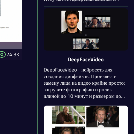
качества, но результат генерации
зависит от детализации исходных
файлов. Присутствует функция
замены пола с помощью нейросети.
24.3K
DeepFaceVideo
DeepFaceVideo - нейросеть для
создания дипфейков. Произвести
замену лица на видео крайне просто:
загрузите фотографию и ролик
длиной до 10 минут и размером до
50 Мб. Нейросеть сгенерирует
дипфейк за 5-10 минут в зависимости
от длительности исходного видео.
Сервис может произвести замену
лица только для одного человека.