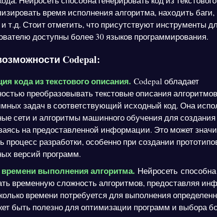
ода. Нейросеть способна генерировать код из текстового
лизировать время исполнения алгоритма, находить баги,
и т.д. Стоит отметить, что присутствуют инструменты д
ователю доступны более 30 языков программирования.
озможности Codepal:
ия кода из текстового описания.
Codepal обладает
ностью преобразовывать текстовые описания алгоритмов
мных задач в соответствующий исходный код. Она испо
ые сети и алгоритмы машинного обучения для создания 
ваясь на предоставленной информации. Это может знач
ь процесс разработки, особенно при создании прототипо
ных версий программ.
 времени выполнения алгоритма.
Нейросеть способна
ать временную сложность алгоритмов, предоставляя и
сколько времени потребуется для выполнения определенн
ет быть полезно для оптимизации программ и выбора б