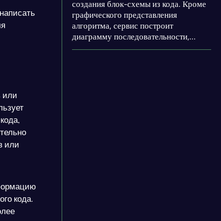
создания блок-схемы из кода. Кроме
 написать
графического представления
ля
алгоритма, сервис построит
диаграмму последовательности,
объяснит технические аспекты и
предложит исправления, грамотно
расписанные по пунктам. Если у вас
есть дополнительные вопросы по
коду, укажите их в отведённом поле
 или
снизу.
льзует
кода,
ительно
в или
нформацию
ого кода.
олее