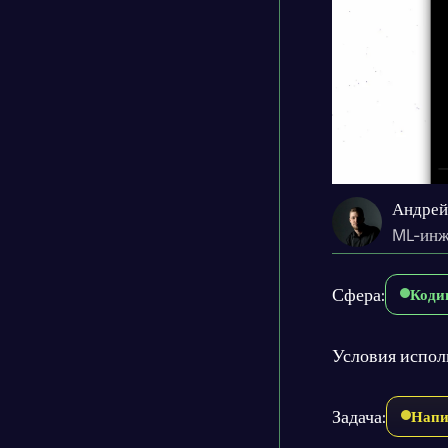
Андрей
ML-инж
Сфера:
Коди
Условия испол
Задача:
Напи