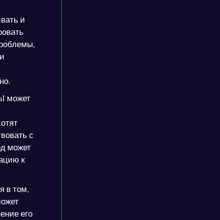
вать и
ровать
проблемы,
ли
но.
al может
хотят
вовать с
од может
ацию к
я в том,
может
ение его