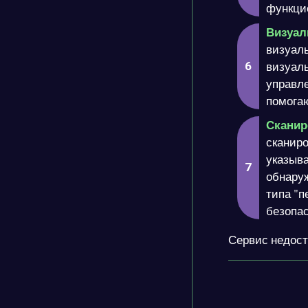
функцио
Визуал
визуаль
визуаль
управле
помога
Сканир
сканиро
указыва
обнару
типа "
безопас
Сервис недост