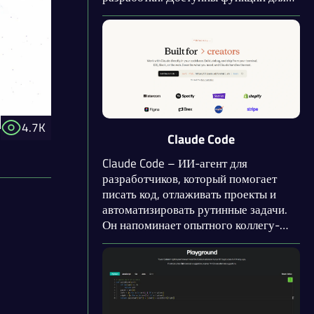
генерации, автодополнения и
проверки кода. Поддерживаются
практически все популярные языки
программирования. Присутствуют
функции для организаций.
4.7K
Claude Code
Claude Code – ИИ-агент для
разработчиков, который помогает
писать код, отлаживать проекты и
автоматизировать рутинные задачи.
Он напоминает опытного коллегу-
программиста, который всегда рядом
и готов подсказать, как исправить
ошибку или ускорить работу. Именно
такую поддержку предоставляет
Claude Code.