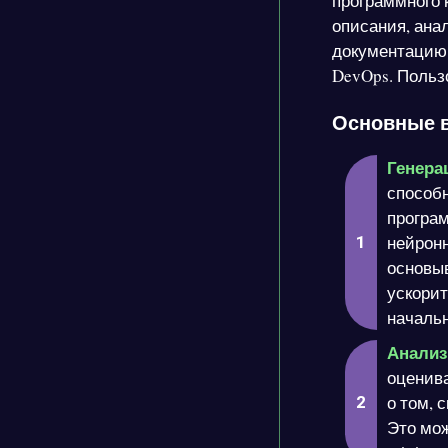
программного к
описания, ана
документацию 
DevOps. Польз
Основные в
Генерац
способ
програм
нейронн
основы
ускорит
началь
Анализ
оценив
о том, 
Это мож