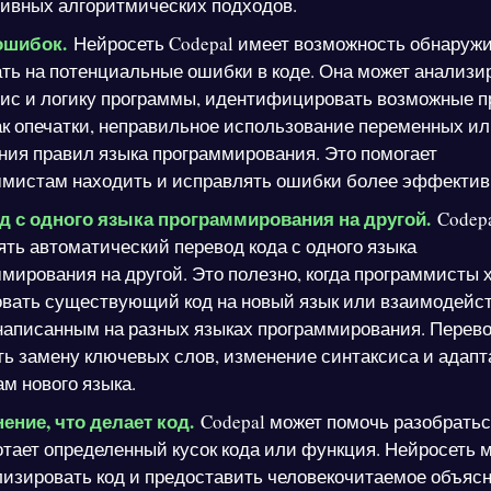
ивных алгоритмических подходов.
ошибок.
Нейросеть Codepal имеет возможность обнаружи
ть на потенциальные ошибки в коде. Она может анализи
сис и логику программы, идентифицировать возможные 
ак опечатки, неправильное использование переменных и
ия правил языка программирования. Это помогает
ммистам находить и исправлять ошибки более эффектив
д с одного языка программирования на другой.
Codep
ть автоматический перевод кода с одного языка
мирования на другой. Это полезно, когда программисты 
овать существующий код на новый язык или взаимодейст
написанным на разных языках программирования. Перев
ь замену ключевых слов, изменение синтаксиса и адапт
м нового языка.
ение, что делает код.
Codepal может помочь разобратьс
отает определенный кусок кода или функция. Нейросеть 
изировать код и предоставить человекочитаемое объясн