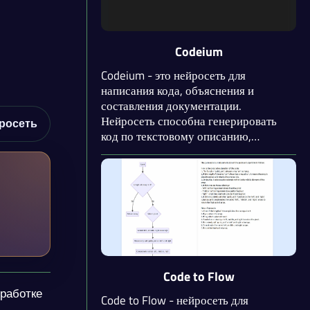
Codeium
Codeium - это нейросеть для
написания кода, объяснения и
составления документации.
Нейросеть способна генерировать
росеть
код по текстовому описанию,
дополнять его, написать тесты и
осуществлять поиск решения по
собственной базе. Codeium
поддерживает более 70 языков
программирования, включая Python,
HTML, JS, и отличается высокой
скоростью работы. Инструмент
поставляется в виде веб-приложения,
расширения для среды разработки
Code to Flow
или браузера.
зработке
Code to Flow - нейросеть для