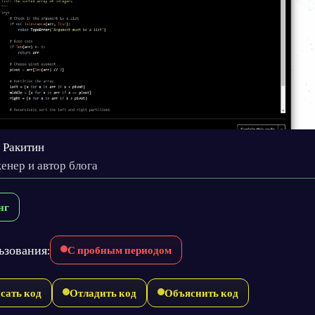
 Ракитин
енер и автор блога
нг
ьзования:
С пробным периодом
сать код
Отладить код
Объяснить код