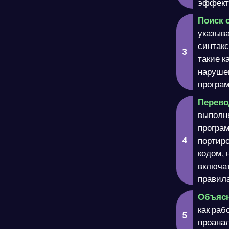
эффект
Поиск 
указыва
синтак
такие к
нарушен
програ
Перево
выполня
програм
портир
кодом, 
включат
правила
Объясн
как раб
проанал