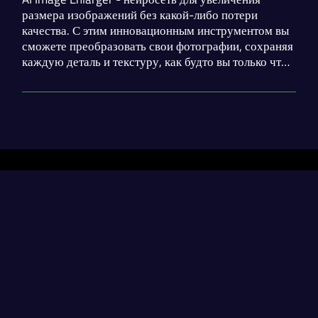
размера изображений без какой-либо потери
качества. С этим инновационным инструментом вы
сможете преобразовать свои фотографии, сохраняя
каждую деталь и текстуру, как будто вы только что
сделали снимок на камеру высокого разрешения, а
затем обработать полученное изображение.
Разделы
Нейросети
Статьи
Генерация диплома
contact@neural-networked.ru
Генерация реферата