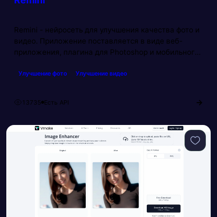
Remini
Remini - нейросеть для улучшения качества фото и
видео. Приложение поставляется в виде веб-
приложения, плагина для Photoshop и мобильного
приложения. Нейросеть улучшит качество фото и
Улучшение фото
Улучшение видео
видео до 4К, а также устранит размытие,
зернистость, оживив даже старые материалы. Для
разработчиков присутствует API.
→
13735
Есть API
Просмотров: