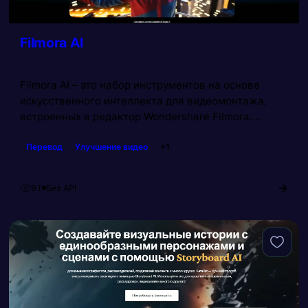
Filmora AI
Filmora AI – это набор инструментов на основе
искусственного интеллекта для видеомонтажа,
встроенных в редактор Wondershare Filmora.
Сервис позволяет автоматизировать рутинные
Перевод
Улучшение видео
+1
задачи: удаление шума, увеличение разрешения
видео, генерацию субтитров, озвучку текста,
удаление объектов и фона, создание коротких
→
91
Без API
Просмотров:
клипов из длинных роликов и многое другое.