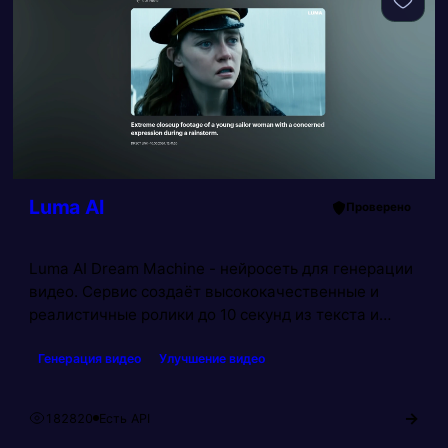
Luma AI
Проверено
Luma AI Dream Machine - нейросеть для генерации
видео. Сервис создаёт высококачественные и
реалистичные ролики до 10 секунд из текста и
изображений. ИИ генерирует последовательные
Генерация видео
Улучшение видео
кадры с учётом законов физики. Нейросеть Luma AI
может оживить фото на основе первого и
последнего кадров с учетом текстового описания.
→
182820
Есть API
Просмотров: