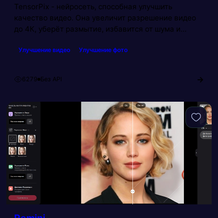
TensorPix - нейросеть, способная улучшить
качество видео. Она увеличит разрешение видео
до 4К, уберёт размытие, избавится от шума и
артефактов, создаст эффект замедленной съёмки,
Улучшение видео
Улучшение фото
а также улучшит стабилизацию. Кроме того,
нейросеть способна улучшить качество
фотографий. Приложение умеет обрабатывать
→
6279
Без API
Просмотров:
сразу несколько файлов.