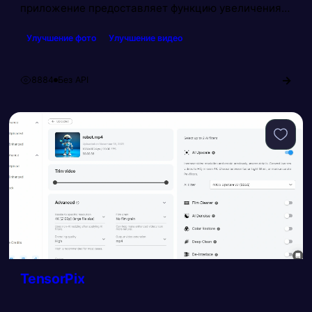
приложение предоставляет функцию увеличения
разрешения до 2К и частоты кадров до 60 FPS.
Улучшение фото
Улучшение видео
Нейросеть обрабатывает видео длиной до 20
секунд. Помимо изменения стиля видео,
GoEnhance AI способен увеличивать разрешение
→
8884
Без API
Просмотров:
изображений.
TensorPix