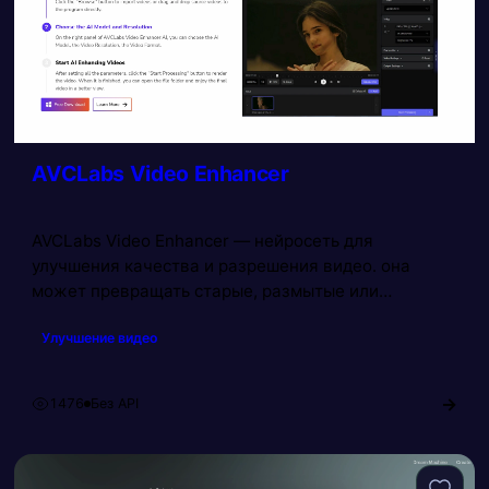
AVCLabs Video Enhancer
AVCLabs Video Enhancer — нейросеть для
улучшения качества и разрешения видео. она
может превращать старые, размытые или
низкокачественные ролики в четкие видео
Улучшение видео
высокого разрешения — вплоть до 8K. Также
приложение умеет раскрашивать черно-белые
видео и восстанавливать детали вместо
→
1476
Без API
Просмотров:
расстягивания пикселей.