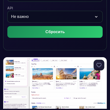
API
Сбросить