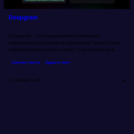
Deepgram
Deepgram - это выдающаяся платформа,
специализирующаяся на передовых технологиях
преобразования речи в текст. Она находится в
числе ведущих нейросетей в области речевой
Озвучка текста
Аудио в текст
аналитики и обработки естественного языка.
Преимущества и возможности этой нейросети
выходят далеко за пределы обычных решений,
→
1606
Есть API
Просмотров:
делая ее незаменимой для широкого спектра
приложений.