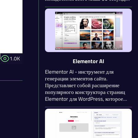
чтобы создать собственный сайт и
начать привлекать внимание к
вашему бизнесу. Сэкономьте кучу
времени, потому что теперь для
создания сайтов не потребуются
знания языков программирования.
1.0K
Elementor AI
Elementor AI - инструмент для
генерации элементов сайта.
Представляет собой расширение
популярного конструктора страниц
Elementor для WordPress, которое
использует нейронные сети для
упрощения процесса создания и
редактирования веб-сайтов.
Интуитивно понятный интерфейс и
AI-функции делают Elementor