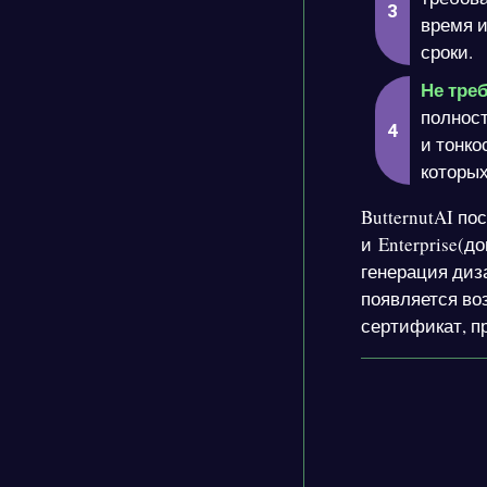
время и
сроки.
Не тре
полност
и тонко
которых
ButternutAI по
и Enterprise(
генерация диз
появляется во
сертификат, п