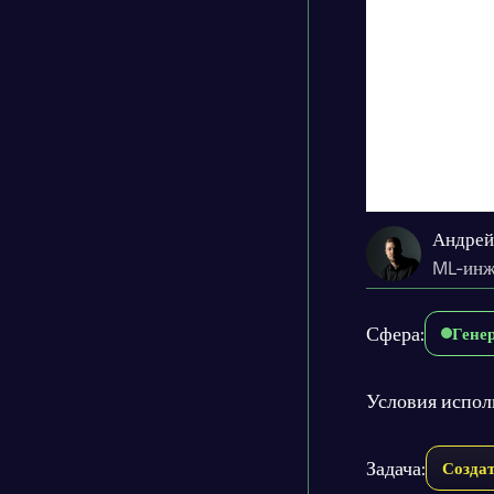
Андрей
ML-инж
Сфера:
Гене
Условия испол
Задача:
Создат