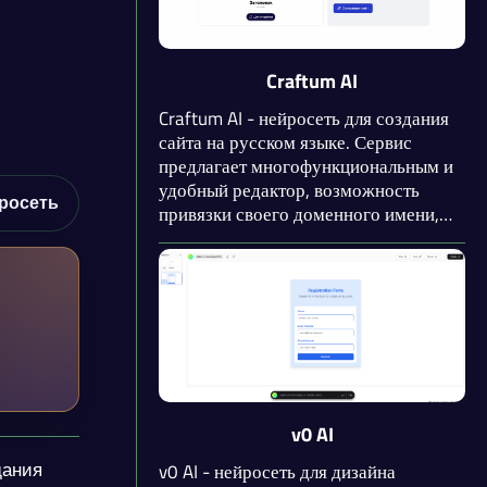
доступным даже для тех, кто не имеет
опыта в веб-разработке.
Craftum AI
Craftum AI - нейросеть для создания
сайта на русском языке. Сервис
предлагает многофункциональным и
удобный редактор, возможность
росеть
привязки своего доменного имени,
бесплатное подключение SSL-
сертификата и настройки для SEO-
продвижения. Нейросеть генерирует
адаптивные сайты с возможностью
интеграции сторонних сервисов.
v0 AI
дания
v0 AI - нейросеть для дизайна