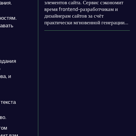
элементов сайта. Сервис сэкономит
ания.
время frontend-разработчикам и
дизайнерам сайтов за счёт
ностям.
практически мгновенной генерации
давать
интерфейсов. Кроме того,
предоставлена возможность
редактирования дизайна элементов
сайта и экспорта кода React и HTML,
что ускорит внедрение решения в
оздания
продукт.
о
ва, и
 текста
во.
том
мит вам