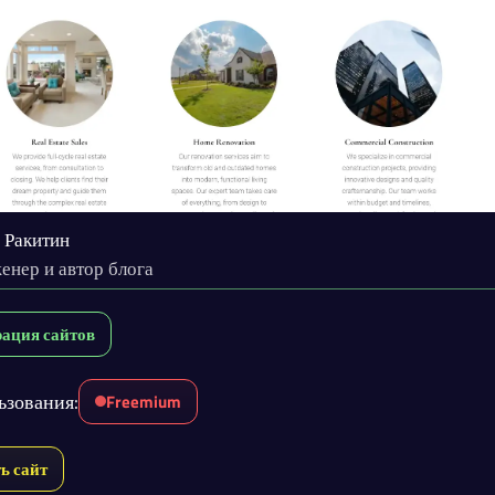
 Ракитин
енер и автор блога
рация сайтов
ьзования:
Freemium
ь сайт