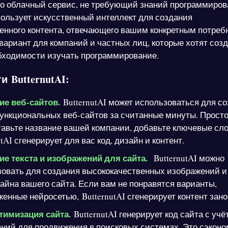
то облачный сервис, не требующий знаний программиров
спользует искусственный интеллект для создания
енного контента, отвечающего вашим конкретным потреб
вариант для компаний и частных лиц, которые хотят соз
бходимости изучать программирование.
 ButternutAI:
ие веб-сайтов.
ButternutAI может использоваться для с
ункциональных веб-сайтов за считанные минуты. Прост
авьте название вашей компании, добавьте ключевые сло
utAI сгенерирует для вас код, дизайн и контент.
ие текста и изображений для сайта.
ButternutAI можно
овать для создания высококачественных изображений и
айна вашего сайта. Если вам не понравятся варианты,
енные нейросетью, ButternutAI сгенерирует контент зано
тимизация сайта.
ButternutAI генерирует код сайта с учё
ний для продвижения в поисковых системах. Это сэконо