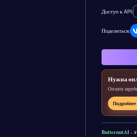
Доступ к API:
Поделиться:
Нужна опл
Оплата заруб
Подробнее
ButternutAI
- 