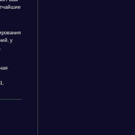
ратчайшие
ирования
ний, у
у.
тная
SL