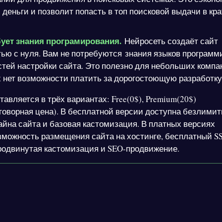
 деньги и позволит попасть в топ поисковой выдачи в к
бует знания програмирования.
Нейросеть создаёт сайт
ью с нуля. Вам не потребуются знания языков программ
стей настройки сайта. Это полезно для небольших компа
 нет возможности платить за дорогостоющую разработк
ставляется в трёх вариантах: Free(0$), Premium(20$)
договорная цена). В бесплатной версии доступна безлими
айна сайта и базовая кастомизация. В платных версиях
зможность размещения сайта на хостинге, бесплатный S
родвинутая кастомизация и SEO-продвижение.