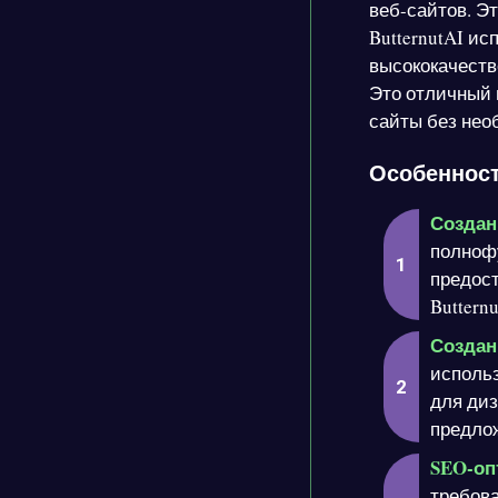
веб-сайтов. Э
ButternutAI и
высококачеств
Это отличный 
сайты без нео
Особенности
Создан
полноф
предост
Buttern
Создан
использ
для диз
предлож
SEO-оп
требова