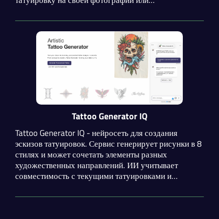
предустановленном модели. Доступен экспорт
эскиза в разрешении 2К, готовом для печати и
демонстрации мастеру.
Tattoo Generator IQ
Tattoo Generator IQ - нейросеть для создания
эскизов татуировок. Сервис генерирует рисунки в 8
стилях и может сочетать элементы разных
художественных направлений. ИИ учитывает
совместимость с текущими татуировками и
анатомические особенности предполагаемого
размещения. К сожалению, генерация платная.