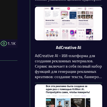
и пожеланий. Доступен выбор стиля
изображения. Нейросеть создает
рекламные баннеры,
оптимизированные для РСЯ и VK Ads.
1.1K
AdCreative AI
AdCreative AI - ИИ-платформа для
создания рекламных материалов.
Сервис включает в себя полный набор
функций для генерации рекламных
креативов: создание текста, баннеров
и плакатов, фотосессия товаров,
инструменты для оценки и анализа
рекламной компании. Присутствует
интеграция с популярными
рекламными площадками.