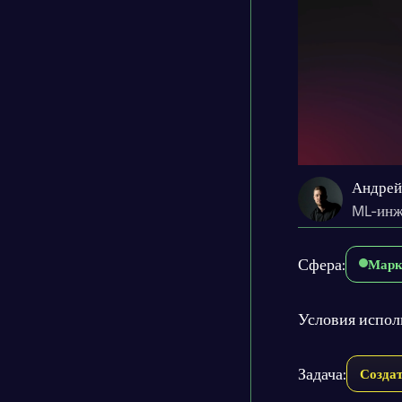
Андрей
ML-инж
Сфера:
Марк
Условия испол
Задача:
Созда