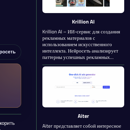
Krillion AI
Krillion AI – ИИ-сервис для создания
рекламных материалов с
использованием искусственного
интеллекта. Нейросеть анализирует
росеть
паттерны успешных рекламных
кампаний и использует эти данные
для генерации новых креативов.
Платформа автоматически создаёт
визуальное оформление и текст
объявления за несколько секунд.
Aiter
корить
Aiter представляет собой интересное