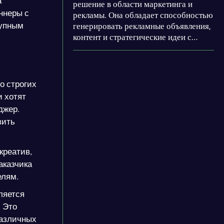
а
решение в области маркетинга и
ннеры с
рекламы. Она обладает способностью
тупным
генерировать рекламные объявления,
контент и стратегические идеи с
помощью всего лишь одного клика.
Aiter использует передовые
технологии нейронных сетей и
глубокого обучения для создания
о строгих
качественного и оригинального
и хотят
контента, позволяющего значительно
джер.
сократить время и усилия,
вить
затрачиваемые на разработку
рекламных материалов.
креатив,
аказчика
елям.
ляется
 Это
различных