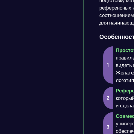
подготовку ма
референсных и
соотношением 
для начинающ
Особенност
Просто
правила
видеть 
Желател
логоти
Рефере
который
и сдела
Совмес
универ
обеспеч