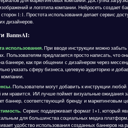
териалов для маркетинговых компаний. Доступна загрузк
зображений и логотипа компании. Нейросеть создает ба
сторон 1:1. Простота использования делает сервис дос
их дизайнеров.
и BannsAI:
та использования.
При вводе инструкции можно забыть 
х. Пользователям предлагается просто написать, что он
на баннере, как при общении с дизайнером через мессен
ьно указать сферу бизнеса, целевую аудиторию и доба
п компании.
нсы.
Пользователи могут добавить к инструкции любой 
 им нравится. ИИ лучше поймет визуальные ожидания з
ет баннер, соответствующий бренду и маркетинговым ц
тимость.
Сервис поддерживает формат 1×1, который яв
сальным для большинства социальных медиа платформ.
ивает удобство использования созданных баннеров на 