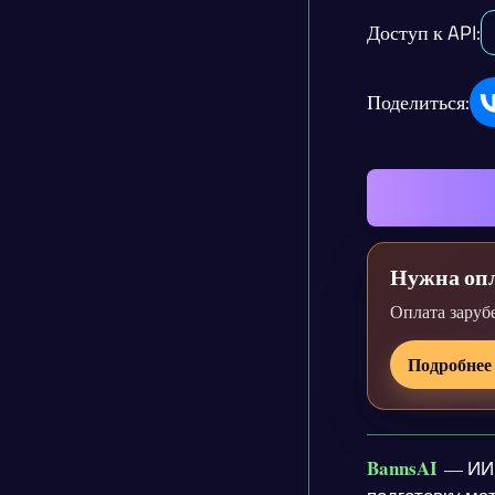
Доступ к API:
Поделиться:
Нужна опл
Оплата заруб
Подробнее
BannsAI
— ИИ 