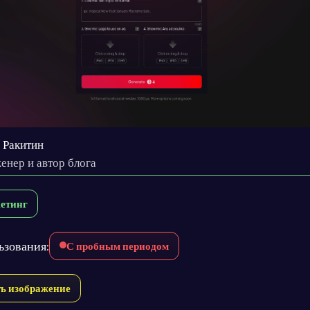
 Ракитин
енер и автор блога
етинг
ьзования:
С пробным периодом
ть изображение