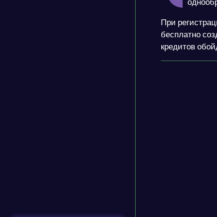
однооб
При регистрац
бесплатно соз
кредитов обойд