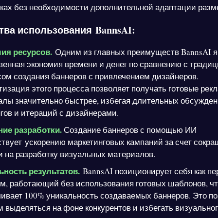
ках без необходимости дополнительной адаптации разм
ва использования BannsAI:
ия ресурсов.
Одним из главных преимуществ BannsAI я
венная экономия времени и денег по сравнению с тради
ом создания баннеров с привлечением дизайнеров.
изация этого процесса позволяет получать готовые рек
алы значительно быстрее, избегая длительных обсужден
ов и итераций с дизайнерами.
ние разработки.
Создание баннеров с помощью ИИ
твует ускорению маркетинговых кампаний за счет сокр
 на разработку визуальных материалов.
ьность результатов.
BannsAI позиционирует себя как п
м, работающий без использования готовых шаблонов, ч
ивает 100% уникальность создаваемых баннеров. Это по
 выделяться на фоне конкурентов и избегать визуально