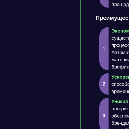
площад
Преимущест
Эконом
сущест
процесс
Автомат
матери
брифинг
Ускоре
способс
времени
Уникал
алгорит
обеспеч
брендам