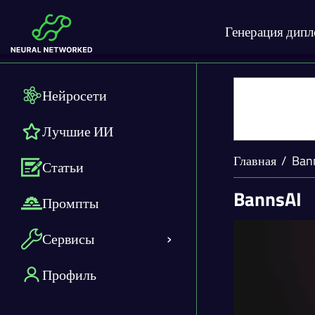
Генерация дип
Нейросети
Лучшие ИИ
Главная
Ban
Статьи
BannsAI
Промпты
Сервисы
Профиль