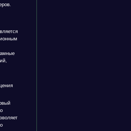
еров.
вляется
ционным
ламные
ий,
ащения
ервый
то
зволяет
го