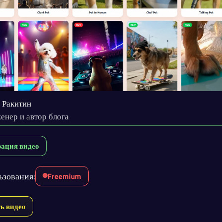
 Ракитин
енер и автор блога
рация видео
ьзования:
Freemium
ь видео