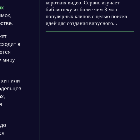
коротких видео. Сервис изучает
их
библиотеку из более чем 3 млн
имок,
популярных клипов с целью поиска
идей для создания вирусного
стве.
контента. Поддерживается генерация
жет
субтитров на 32 языках и создание
ИИ-аватаров. Присутствует
сходит в
генератор сценариев для различных
ются
направлений.
у миру
 хит или
адельцев
х,
я
 до
ся