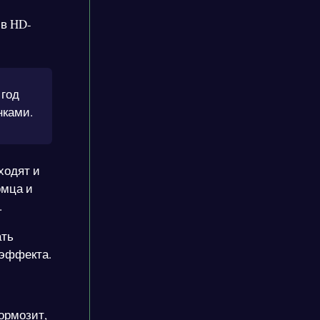
 в HD-
 год
нками.
ходят и
омца и
.
ать
 эффекта.
ормозит,