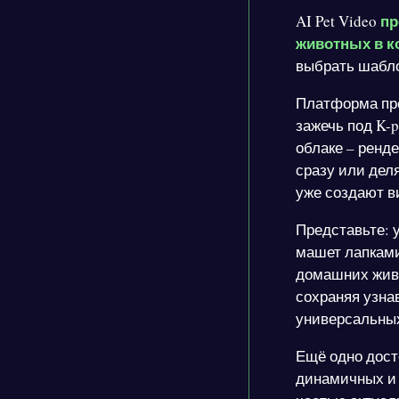
пр
AI Pet Video
животных в к
выбрать шабло
Платформа пре
зажечь под K-
облаке – ренд
сразу или дел
уже создают ви
Представьте: у
машет лапками
домашних живо
сохраняя узна
универсальных
Ещё одно дост
динамичных и 