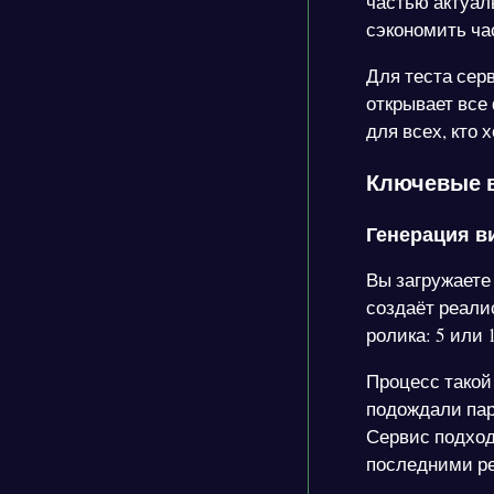
частью актуал
сэкономить ча
Для теста сер
открывает все
для всех, кто
Ключевые в
Генерация в
Вы загружаете
создаёт реали
ролика: 5 или 
Процесс такой 
подождали пар
Сервис подходи
последними ре