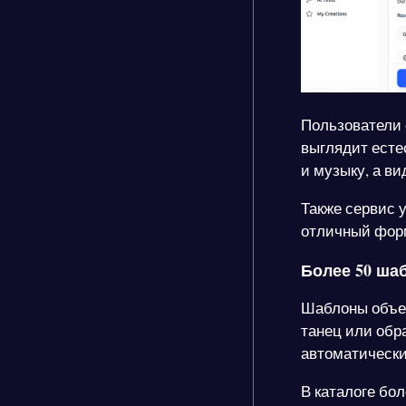
Пользователи 
выглядит есте
и музыку, а в
Также сервис 
отличный форм
Более 50 ша
Шаблоны объед
танец или обр
автоматически
В каталоге бо