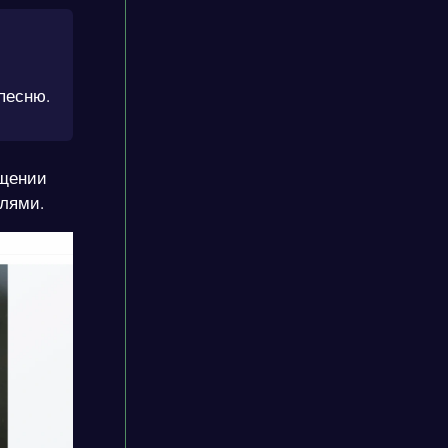
и
песню.
ещении
илями.