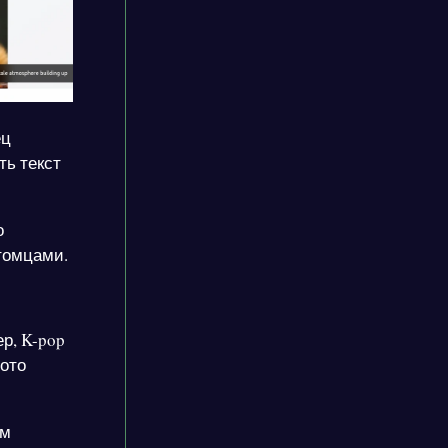
ец
ть текст
о
томцами.
р, K-pop
фото
ом