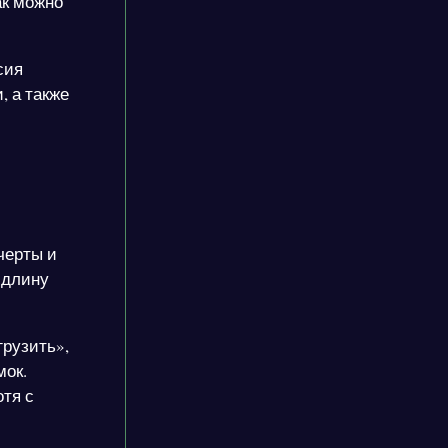
ак можно
сия
, а также
черты и
 длину
грузить»,
мок.
отя с