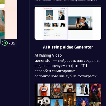
одном интерфейсе: Kling, Wan,
Seedance и Veo. Пользователь
выбирает модель в зависимости от
задачи и стиля, который хочет
получить.
789
AI Kissing Video Generator
AI Kissing Video
Generator — нейросеть для создания
видео с поцелуем из фото. ИИ
способен сымитировать
соприкосновение губ на фотографиях
с поразительной реалистичностью,
будто бы это настоящие кадры из
фильма или домашнего архива.
Можно настроить тип поцелуя,
выбрать локацию и экспортировать