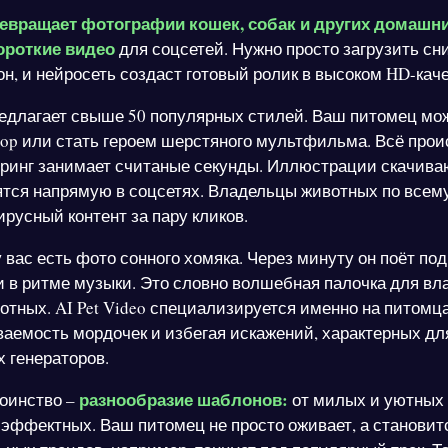
евращает фотографии кошек, собак и других домашн
ороткие видео
для соцсетей. Нужно просто загрузить сн
н, и нейросеть создаст готовый ролик в высоком HD-каче
длагает свыше 50 популярных стилей. Ваш питомец мо
pop или стать героем шерстяного мультфильма. Всё прои
еринг занимает считаные секунды. Иллюстрации скачива
ятся напрямую в соцсетях. Владельцы животных по всем
русный контент за пару кликов.
 вас есть фото сонного хомяка. Через минуту он поёт под
 в ритме музыки. Это словно волшебная палочка для вл
тных. AI Pet Video специализируется именно на питомца
ваемость мордочек и избегая искажений, характерных дл
 генераторов.
разнообразие шаблонов:
оинство –
от милых и уютных
эффектных. Ваш питомец не просто оживает, а становит