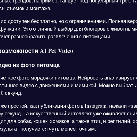
ьных трендов, например, танцует под популярный трек. Т
сы съемок и монтажа.
вис доступен бесплатно, но с ограничениями. Полная вер
 функции. Это отличный выбор для блогеров с животными
 хочет разнообразить развлечения с питомцами.
озможности AI Pet Video
идео из фото питомца
 чёткое фото мордочки питомца. Нейросеть анализирует 
стичное видео с движениями и мимикой. Можно выбрать
10 секунд.
же простой, как публикация фото в Instagram: нажали «за
у секунд – а искусственный интеллект уже оживляет сни
т для собак, кошек, хомяков, а также птиц и рептилий, х
зультат получается чуть менее точным.