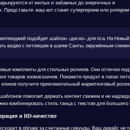
варьируются от милых и забавных до энергичных и
. Представьте: ваш кот станет супергероем или рэпером
челленджей подойдет шаблон «диско» для пса. На Новый
ть видео с питомцем в шапке Санты, окружённым снежи
товые комплекты для стильных роликов. Они отлично под
ия товаров зоомагазинов. Покажите продукт в лапах пит
у кликов получите привлекательный маркетинговый ролик
шаблонов помогает держать контент свежим и не надоед
жно комбинировать стиль танца с текстом для большего
ерация и HD-качество
исходит в облаке за считанные секунды. Ваш девайс не т