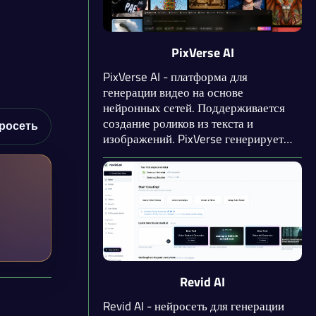
видео в формате 4K.
PixVerse AI
PixVerse AI - платформа для
генерации видео на основе
нейронных сетей. Поддерживается
создание роликов из текста и
росеть
изображений. PixVerse генерирует
видео разрешением до 1080p и
длительностью до 8 секунд.
Доступны опции для добавления
музыки и диалогов. Можно
объединить до 7 кадров в одном
видео, указав переход с помощью
промпта.
Revid AI
Revid AI - нейросеть для генерации