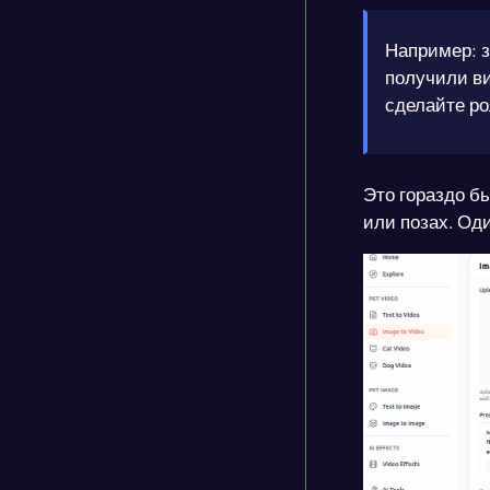
Например: з
получили ви
сделайте ро
Это гораздо б
или позах. Од