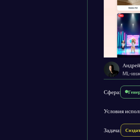
Андрей
ML-инж
Сфера:
Гене
Условия испол
Задача:
Создат