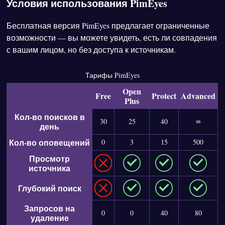
Условия использования PimEyes
Бесплатная версия PimEyes предлагает ограниченные
возможности — вы можете увидеть, есть ли совпадения
с вашим лицом, но без доступа к источникам.
Тарифы PimEyes
Open
Free
Protect
Advanced
Plus
Кол-во поисков в
30
25
40
∞
день
Кол-во оповещений
0
3
15
500
Просмотр
источника
Глубокий поиск
Запросов на
0
0
40
80
удаление