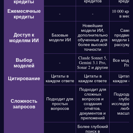
кредиты
кредитов
кредит
Ежемесячные
10 000 кре
-
-
кредиты
в меся
Новейшие
модели ИИ,
Самы
Доступ к
Базовые
дополнительно
продвину
моделям ИИ
модели ИИ
обученные для
модели И
более высокой
рассужде
точности
Claude Sonnet 5,
Выбор
Все модел
-
Gemini 3.1 Pro,
моделей
Pro
Sonar 2 и другие
Цитаты в
Цитаты в
Цитаты
Цитирование
каждом ответе
каждом ответе
каждом от
Подходит для
сложных
Подходит
Подходит для
вопросов и
глубок
Сложность
простых
создания
исследова
запросов
вопросов
отчётов,
любо
документов и
масшта
приложений
Более глубокий
поиск в