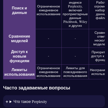
индексе
Работа
Ограниченное
Perplexity,
огромн
Поиск и
ежедневное
включая
набора
данные
использование
проприетарные
данных
данные
файла
Pitchbook, Wiley
и других
Сравне
Сравнение
ответо
-
-
моделей
несколь
моделей
Доступ к
Приорите
новым
-
-
доступ к 
функци
функциям
Ограниченное
Лимиты для
Лимиты
Неогранич
ежедневное
повседневного
использования
использов
использование
использования
Часто задаваемые вопросы
Что такое Perplexity