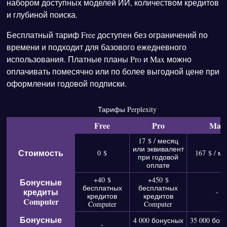
набором доступных моделей ИИ, количеством кредитов
и глубиной поиска.
Бесплатный тариф Free доступен без ограничений по
времени и подходит для базового ежедневного
использования. Платные планы Pro и Max можно
оплачивать помесячно или по более выгодной цене при
оформлении годовой подписки.
Тарифы Perplexity
Free
Pro
Max
17 $ / месяц
или эквивалент
Стоимость
0 $
167 $ / м
при годовой
оплате
+40 $
+450 $
Бонусные
бесплатных
бесплатных
кредиты
-
кредитов
кредитов
Computer
Computer
Computer
Бонусные
4 000 бонусных
35 000 бон
-