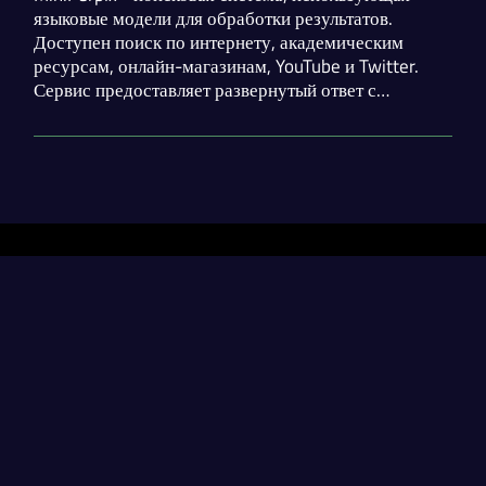
языковые модели для обработки результатов.
Доступен поиск по интернету, академическим
ресурсам, онлайн-магазинам, YouTube и Twitter.
Сервис предоставляет развернутый ответ с
указанием ссылок на источники. Доступно
локальное развертывание приложения.
Разделы
Нейросети
Статьи
Генерация диплома
contact@neural-networked.ru
Генерация реферата
Генерация курсовой