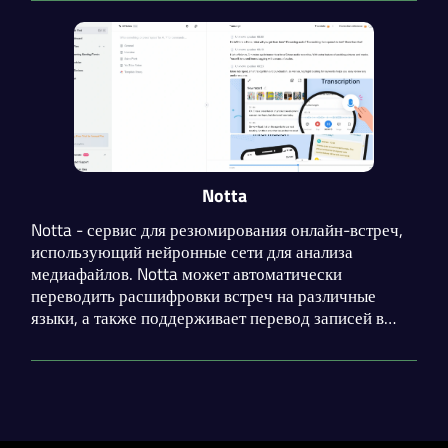
избавить команды от ручного ведения записей и
потери договорённостей после созвонов.
Notta
Notta - сервис для резюмирования онлайн-встреч,
использующий нейронные сети для анализа
медиафайлов. Notta может автоматически
переводить расшифровки встреч на различные
языки, а также поддерживает перевод записей в
реальном времени. Сервис резюмирует файлы
большинства популярных форматов видео и аудио и
поддерживает интеграции с множеством
приложений.