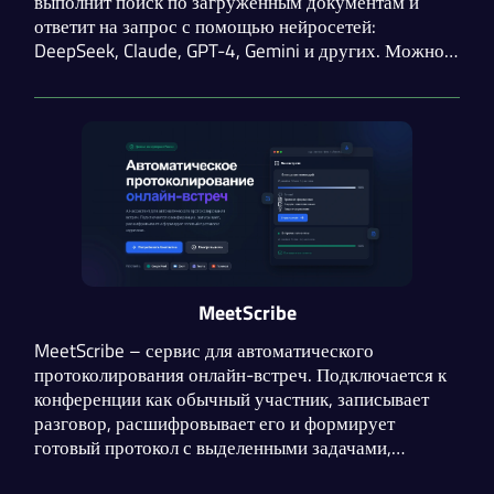
выполнит поиск по загруженным документам и
ответит на запрос с помощью нейросетей:
DeepSeek, Claude, GPT-4, Gemini и других. Можно
задавать вопросы по отдельным папкам и файлам.
Поддерживается загрузка аудио, видео и
документов.
MeetScribe
MeetScribe – сервис для автоматического
протоколирования онлайн-встреч. Подключается к
конференции как обычный участник, записывает
разговор, расшифровывает его и формирует
готовый протокол с выделенными задачами,
решениями и дедлайнами. Основная задача –