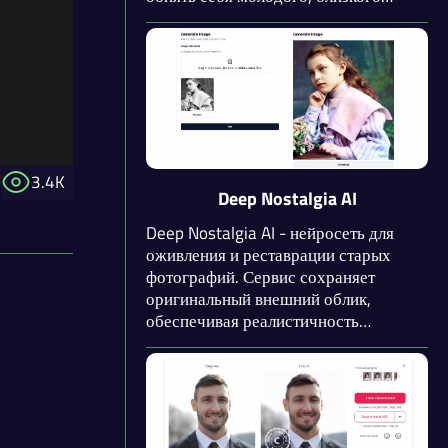
человека и даже знаменитость! Вы
можете использовать текстовые
инструкции для точного описания
желаемых движений. Приложение
работает даже с одной фотографией.
3.4K
Deep Nostalgia AI
Deep Nostalgia AI - нейросеть для
оживления и реставрации старых
фотографий. Сервис сохраняет
оригинальный внешний облик,
обеспечивая реалистичность
анимации. Присутствует функция для
реставрации старых черно-белых
фотографий. Кроме того, нейросеть
позволяет узнать, как будет выглядеть
будущий ребенок по фото родителей.