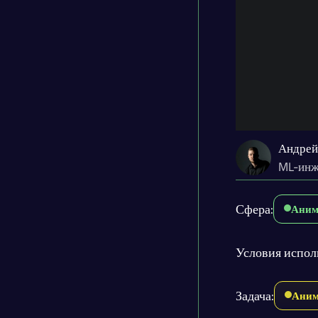
Андрей
ML-инж
Сфера:
Аним
Условия испол
Задача:
Аним