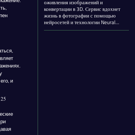
скажение.
оживления изображений и
ть,
конвертации в 3D. Сервис вдохнет
пен
жизнь в фотографии с помощью
нейросетей и технологии Neural
Depth Engine. AI-инструмент
превращает 2D-изображения в 3D,
добавляя движение камеры и
придавая эффект глубины.
аться,
Аналогичный функционал
ивляет
предоставлен и для видео.
ажениях.
у
его, и
 25
еские
При
давая