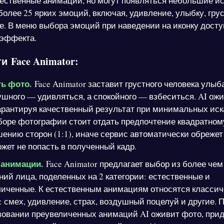
чественные анимации, но могут появляться небольшие и
олее 25 ярких эмоций, включая, удивление, улыбку, грус
ие. В меню выбора эмоций при наведении на иконку досту
 эффекта.
 Face Animator:
ь фото.
Face Animator заставит грустного человека улыб
шного — удивляться, а спокойного — взбеситься. AI ож
арантируя качественный результат при минимальных иск
боре фотографии стоит отдать предпочтение квадратном
ению сторон (1:1), иначе сервис автоматически обрежет 
жет не попасть в полученный кадр.
анимации.
Face Animator предлагает выбор из более чем
ий лица, поделенных на 2 категории: естественные и
личенные. К естественным анимациям относятся классич
 смех, удивление, страх, воздушный поцелуй и другие. 
зовании преувеличенных анимаций AI оживит фото, при