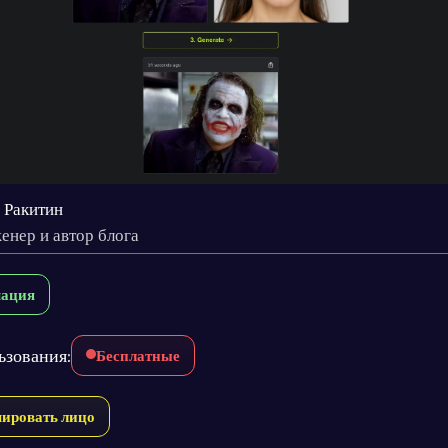
 Ракитин
енер и автор блога
ация
ьзования:
Бесплатные
ировать лицо