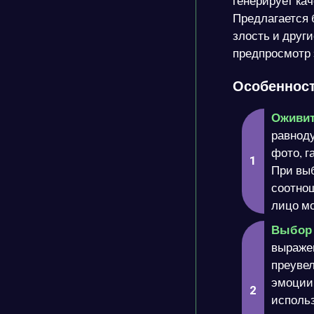
генерирует ка
Предлагается б
злость и друг
предпросмотр
Особенности
Оживит
равноду
фото, г
При вы
соотнош
лицо мо
Выбор 
выражен
преуве
эмоции:
исполь