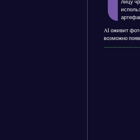
лицу чр
исполь
артефак
AI оживит фот
возможно появ