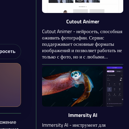
Cutout Animer
Cutout Animer - нейросеть, способная
оживить фотографии. Сервис
поддерживает основные форматы
изображений и позволяет работать не
росеть
только с фото, но и с любыми
картинками, на которых присутствует
лицо. Вы можете загрузить результат
в .mp4 или .gif. Cutout Animer
предоставляет API для разработчиков
с подробной документаций.
Immersity AI
ложение
Immersity AI - инструмент для