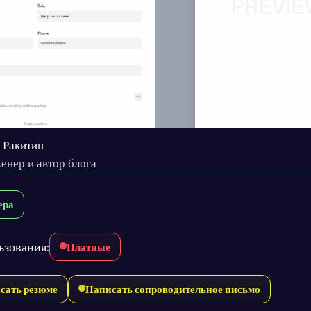
 Ракитин
енер и автор блога
ера
ьзования:
Платные
сать резюме
Написать сопроводительное письмо