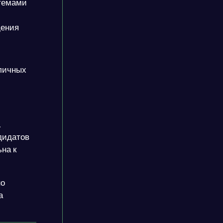
стемами
дения
личных
.
дидатов
на к
но
а