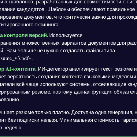
цию шаблонов, разработанных для совместимости с си
ивания кандидатов. Шаблоны обеспечивают правильное
рование документов, что критически важно для прохож
изированного скрининга.
а контроля версий.
Используется
хранения множественных вариантов документов для раз
ий. Вам больше не нужно создавать файлы типа
resume_v3.pdf».
р AI-контента.
ИИ-детектор анализирует текст резюме и
ет вероятность создания контента языковыми моделями
датели всё чаще используют системы, отсеивающие кан
ерированным резюме, поэтому данная функция обязатель
зованию.
чшает резюме только платно. Доступна одна генерация, 
ент без подписки нельзя. Минимальная стоимость тариф
в неделю.