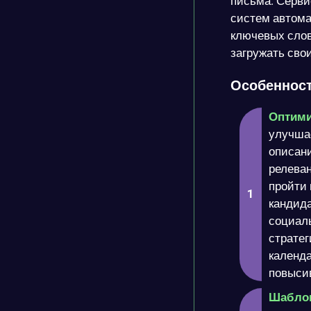
письма. Серви
систем автома
ключевых слов
загружать сво
Особенност
Оптими
улучшае
описани
релеван
пройти 
кандида
социал
стратег
календа
повысив
Шабло