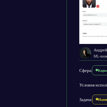
Андрей
ML-инж
Сфера:
Карь
Условия испол
Задача:
Напи