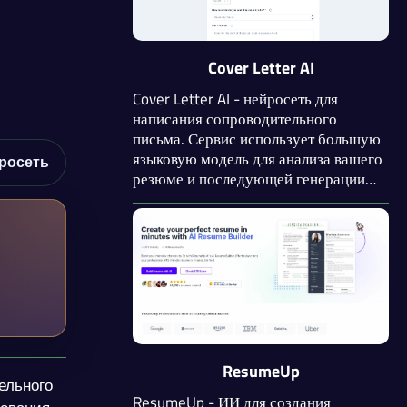
Cover Letter AI
Cover Letter AI - нейросеть для
написания сопроводительного
письма. Сервис использует большую
языковую модель для анализа вашего
росеть
резюме и последующей генерации
резюме. Нейросеть обработает
резюме даже в PDF-формате,
автоматически извлекая текст для
дальнейшей обработки. Заполните
небольшую анкету и получите
результат через несколько секунд.
ResumeUp
ельного
ResumeUp - ИИ для создания