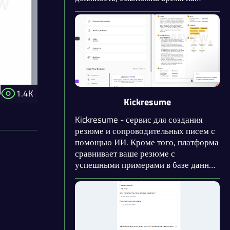
составление резюме. Кроме того,
нейросеть проведёт HR-оценку,
назовёт плюсы, минусы и даст
рекомендации, на какие вакансии
обратить внимание в первую очередь.
1.4K
Kickresume
Kickresume - сервис для создания
резюме и сопроводительных писем с
помощью ИИ. Кроме того, платформа
сравнивает ваше резюме с
успешными примерами в базе данных
и предоставляет рекомендации по
улучшению. Доступна возможность
превратить резюме в веб-сайт,
который впечатлит рекрутера.