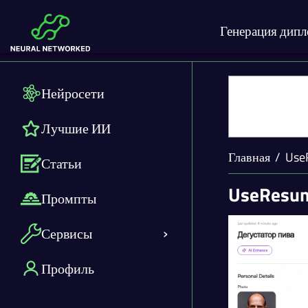
Генерация дип
Нейросети
Лучшие ИИ
Главная
Use
Статьи
UseResu
Промпты
Сервисы
Профиль