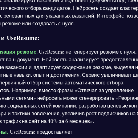
с анализируют вакансии и подгоняет документы под тре
тического отбора кандидатов. Нейросеть создает класте
, релевантных для указанных вакансий. Интерфейс позв
и резюме или создавать с нуля.
и UseResume:
зация резюме.
UseResume не генерирует резюме с нуля, 
т ваш документ. Нейросеть анализирует предоставленн
е вакансии и адаптирует содержание резюме, выделяя 
тные навыки, опыт и достижения. Сервис увеличивает ш
первичный отбор системы автоматического отбора
тов. Например, вместо фразы «Отвечал за управление
ьными сетями» нейросеть может сгенерировать «Реорган
ию социальных сетей компании, разработав целевые кон
ри и тактики вовлечения, увеличив рост подписчиков на
 трафик на сайт на 40% за 6 месяцев».
ны.
UseResume предоставляет