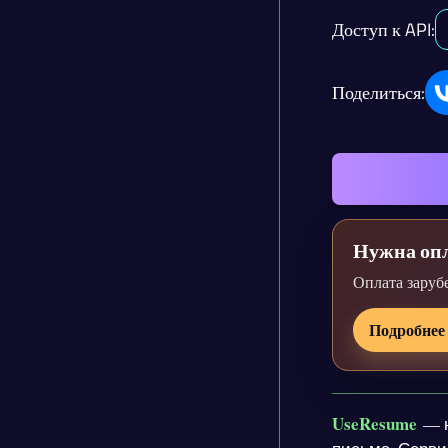
Доступ к API:
Поделиться:
Нужна опл
Оплата заруб
Подробнее
UseResume
— н