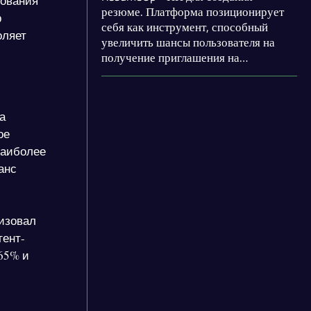
бования
резюме. Платформа позиционирует
р
себя как инструмент, способный
оляет
увеличить шансы пользователя на
получение приглашения на
собеседование в три раза. Сервис
составит резюме с помощью ИИ,
которое увеличит вероятность
а
автоматических систем отбора
резюме.
ое
наиболее
анс
изовал
тент-
 65% и