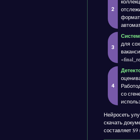
коллек
отслеж
формати
автомат
Систем
для со
ваканс
«final_
Детекто
оценива
Работо
со сген
исполь
Нейросеть улу
скачать докум
составляет $9 