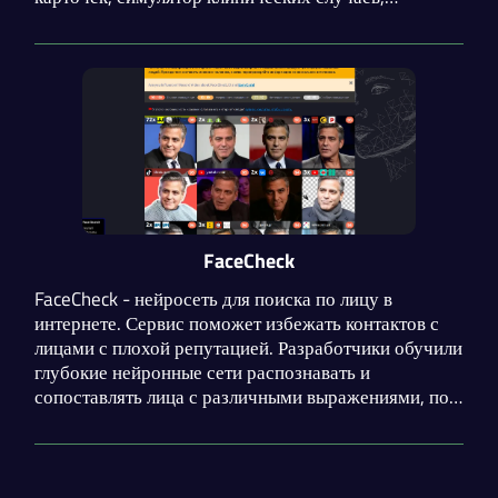
резюмирование лекций и составление списка
возможных диагнозов на основе теоретической
истории пациента.
FaceCheck
FaceCheck - нейросеть для поиска по лицу в
интернете. Сервис поможет избежать контактов с
лицами с плохой репутацией. Разработчики обучили
глубокие нейронные сети распознавать и
сопоставлять лица с различными выражениями, под
разными углами, при разном освещении, а также
скрытые бородами, солнцезащитными очками,
шляпами и даже масками.