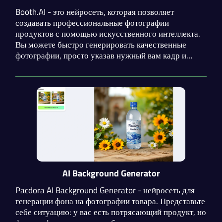
Booth.AI - это нейросеть, которая позволяет
создавать профессиональные фотографии
продуктов с помощью искусственного интеллекта.
Вы можете быстро генерировать качественные
фотографии, просто указав нужный вам кадр и
загрузив примеры изображений продукта. Не
важно, являетесь ли вы маркетологом, дизайнером
или предпринимателем, Booth.AI предоставляет вам
средство для создания потрясающих и
эффективных фотографий продуктов, которые
привлекут внимание и оставят незабываемое
впечатление у вашей аудитории.
AI Background Generator
Pacdora AI Background Generator - нейросеть для
генерации фона на фотографии товара. Представьте
себе ситуацию: у вас есть потрясающий продукт, но