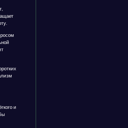
т,
ращает
ту.
просом
ьной
ит
оротких
ализм
ёгкого и
обы