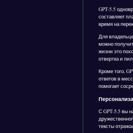
GPT-5.5 однов
составляет пл
время на пере
Для владельце
можно получит
жизни это пох
отвертка и пил
Кроме того, G
ответов в мес
помогает соср
Персонализа
С GPT-5.5 вы н
дружественного
тексты отража