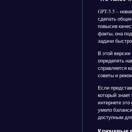
GPT-5.5 – нова
сделать общен
повысив качест
факты, она по
задачи быстро
В этой версии
определять на
справляется к
советы и реко
Если представ
который знает 
интернете это 
умело баланси
доступным для
Ключевые в