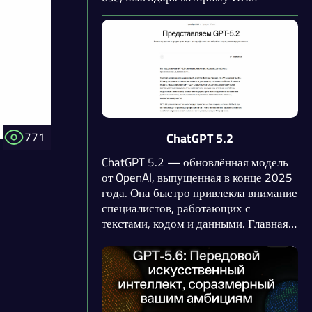
действует как автономный агент:
читает скриншоты, нажимает кнопки
и заполняет формы, управляя
программами напрямую.
771
ChatGPT 5.2
ChatGPT 5.2 — обновлённая модель
от OpenAI, выпущенная в конце 2025
года. Она быстро привлекла внимание
специалистов, работающих с
текстами, кодом и данными. Главная
её особенность — способность
удерживать в памяти большой объём
контекста беседы, не упуская важные
детали даже после сотен сообщений.