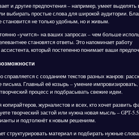
ает и другие предпочтения – например, умеет выделять
или выбирать простые слова для широкой аудитории. Бла
 становится не только удобным, но и живым.
тоянно «учится» на ваших запросах – чем больше исполь
релевантнее становятся ответы. Это напоминает работу
 ассистента, который постепенно понимает ваши предпоч
возможности
но справляется с созданием текстов разных жанров: расс
е письма. Главный её козырь – умение импровизировать,
творческий процесс и подбрасывать свежие идеи.
 копирайтеров, журналистов и всех, кто хочет развить ф
уете творческий застой или нужна новая мысль – GPT-5.5
ианты и подтолкнёт к новым решениям.
ет структурировать материал и подбирать нужные слова