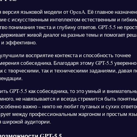
я версия языковой модели от OpenA. Её главное назначен
ие с искусственным интеллектом естественным и гибким
во понимания текста и глубину ответов. GPT-5.5 не прос
ддерживает живой диалог на разные темы и помогает реш
 и эффективно.
 улучшили восприятие контекста и способность точнее
мерения собеседника. Благодаря этому GPT-5.5 уверенно
ак с творческими, так и техническими заданиями, давая 
мендации.
ить GPT-5.5 как собеседника, то это умный и внимательны
много, не навязывается и всегда стремится быть понятны
особенно важно – никто не любит путаных и сухих ответов
рует между профессиональным жаргоном и простым язы
 широкой аудитории.
озможности GPT-5.5