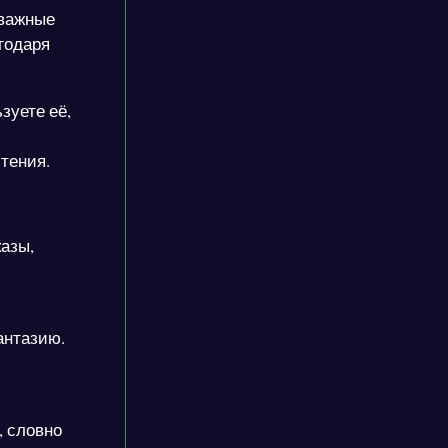
 важные
годаря
зуете её,
тения.
казы,
антазию.
, словно