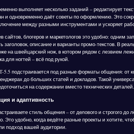
ременно выполняет несколько заданий – редактирует текс
ан и одновременно даёт советы по оформлению. Это сок
ключение между разными инструментами и ускоряет рабо
в сайтов, блогеров и маркетологов это удобно: одним за
ь заголовок, описание и варианты промо-текстов. В реал
оже на швейцарский нож, в котором рядом с лезвием леж
ка для ногтей – всё под рукой.
PT-5.5 подстраивается под разные форматы общения: от к
сенджерах до больших статей и докладов. Такой универс
едоточиться на содержании вместо технических деталей.
ция и адаптивность
астраиваете стиль общения – от делового и строгого до л
. Это удобно, когда ведёте разные проекты и хотите, чт
ли подход вашей аудитории.