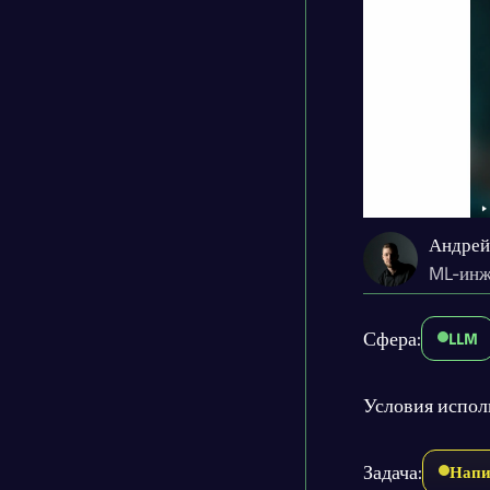
Андрей
ML-инж
Сфера:
LLM
Условия испол
Задача:
Напи