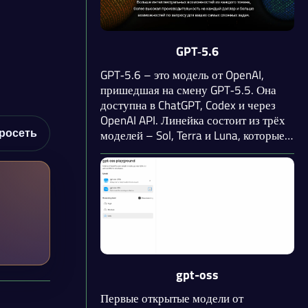
GPT‑5.6
GPT‑5.6 – это модель от OpenAI,
пришедшая на смену GPT‑5.5. Она
доступна в ChatGPT, Codex и через
OpenAI API. Линейка состоит из трёх
моделей – Sol, Terra и Luna, которые
росеть
различаются балансом скорости,
цены и возможностей. Сервис создан
для решения сложных
профессиональных задач с меньшими
затратами вычислений и
токенов. Модель обучена «получать
больше пользы с каждого токена», за
счёт чего запрос обходится дешевле
при сопоставимом или более высоком
gpt-oss
качестве результата. Используется
Первые открытые модели от
для программирования,