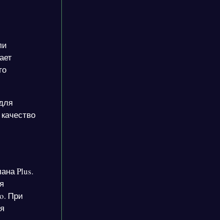
ли
ает
го
 для
 качество
ана Plus.
я
o. При
ля