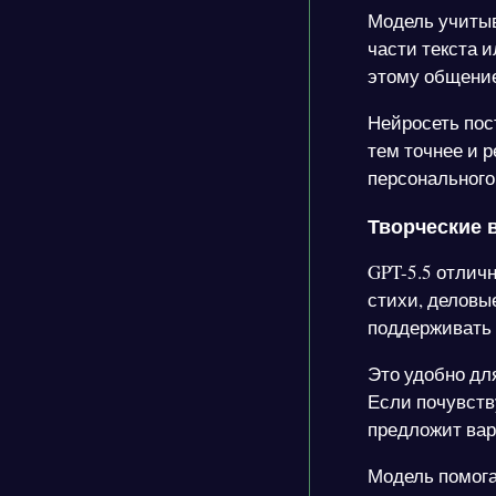
Модель учитыв
части текста 
этому общение
Нейросеть пос
тем точнее и 
персонального
Творческие 
GPT-5.5 отлич
стихи, деловы
поддерживать 
Это удобно для
Если почувств
предложит вар
Модель помога