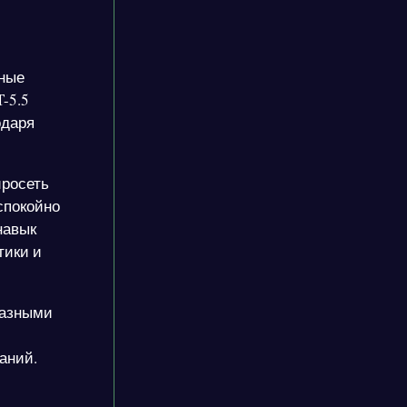
жные
-5.5
одаря
йросеть
спокойно
навык
тики и
разными
аний.