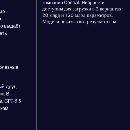
компании OpenAI. Нейросети
кибербезопасности, научных
доступны для загрузки в 2 вариантах:
исследований и работы с
ие –
20 млрд и 120 млрд параметров.
документами.
,
Модели показывают результаты на
то выдаёт
бенчмарках по математики и
ать
программированию, сопоставимые с
o3 и o4-mini. Доступны 3 уровня
глубины рассуждений: низкий,
средний и высокий.
полезные
й друг,
м. В
. GPT-5.5
ком,