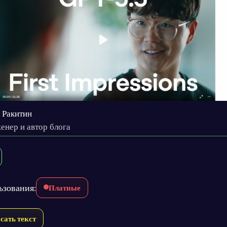
 Ракитин
енер и автор блога
ьзования:
Платные
сать текст