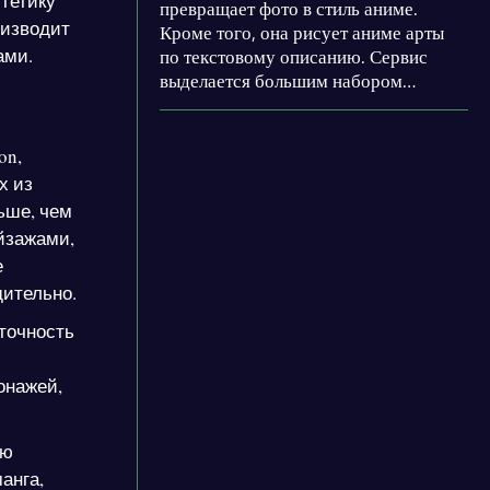
тетику
превращает фото в стиль аниме.
оизводит
Кроме того, она рисует аниме арты
ами.
по текстовому описанию. Сервис
выделается большим набором
параметров и удобной библиотекой
промптов. Приложение позволяет
обрабатывать до 4-5 фото в день
on,
бесплатно. Данная нейросеть
х из
является незаменимым компаньоном
ьше, чем
для каждого поклонника аниме.
ейзажами,
е
дительно.
точность
онажей,
ью
анга,