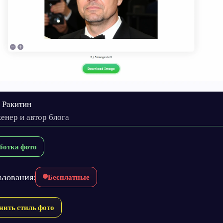
 Ракитин
енер и автор блога
ботка фото
ьзования:
Бесплатные
нить стиль фото