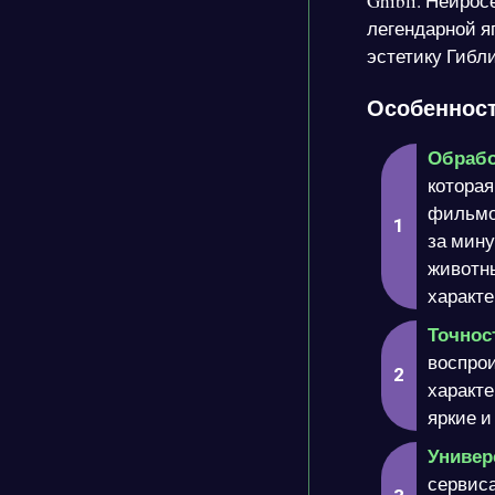
Ghibli. Нейро
легендарной я
эстетику Гибл
Особенности
Обрабо
которая
фильмов
за мину
животн
характе
Точнос
воспрои
характ
яркие и
Универ
сервиса