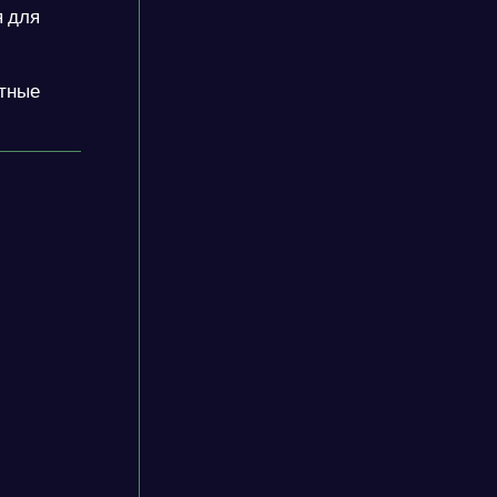
я для
атные