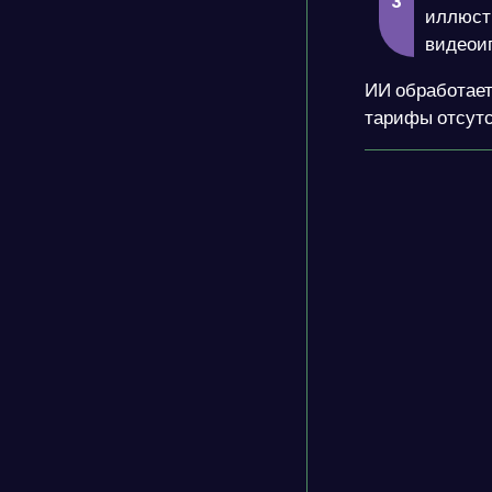
иллюстр
видеоиг
ИИ обработает
тарифы отсутс