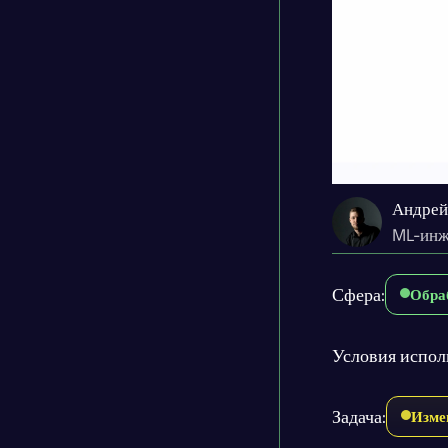
Андрей
ML-инж
Сфера:
Обра
Условия испол
Задача:
Изме