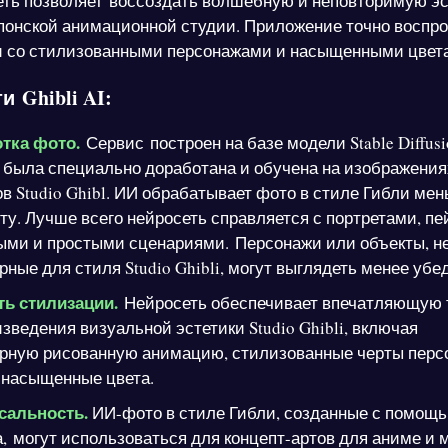
сеть позволяет воссоздать волшебную и неповторимую эс
понской анимационной студии. Приложение точно воспр
и со стилизованными персонажами и насыщенными цвет
 Ghibli AI:
тка фото.
Сервис построен на базе модели Stable Diffusi
 была специально доработана и обучена на изображения
 Studio Ghibl. ИИ обрабатывает фото в стиле Гибли мен
ту. Лучше всего нейросеть справляется с портретами, п
ыми и простыми сценариями. Персонажи или объекты, н
рные для стиля Studio Ghibli, могут выглядеть менее убе
ть стилизации.
Нейросеть обеспечивает впечатляющую 
зведения визуальной эстетики Studio Ghibli, включая
ерную рисованную анимацию, стилизованные черты перс
 насыщенные цвета.
сальность.
ИИ-фото в стиле Гибли, созданные с помощ
, могут использоваться для концепт-артов для аниме и м