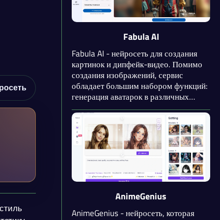
шляпа и другие).
Fabula AI
Fabula AI - нейросеть для создания
картинок и дипфейк-видео. Помимо
создания изображений, сервис
обладает большим набором функций:
росеть
генерация аватарок в различных
стилях из вашего фото, обработка
фотографий в стиле аниме,
увеличение разрешения и качества
картинок и удаление фона. Fabula AI
поставляется в виде веб-сервиса и
мобильного приложения.
AnimeGenius
стиль
AnimeGenius - нейросеть, которая