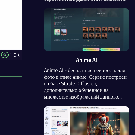
комплексная обработка, включая
применение ИИ-фильтра Ghibli Studio.
Впечатляет высокая скорость
обработки фотографий и приемлемое
качество результата.
1.9K
Anime AI
Anime AI - бесплатная нейросеть для
фото в стиле аниме. Сервис построен
на базе Stable Diffusion,
дополнительно обученной на
множестве изображений данного
жанра. Нейросеть подходит для
создания аватарок в стиле аниме. К
вашим услугам большое количество
стилей и возможность добавления
дополнительной атрибутики (очки,