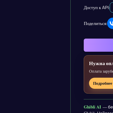
Доступ к API:
Поделиться:
Нужна опл
Оплата заруб
Подробнее
Ghibli AI
— бес