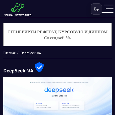
Включить с
СГЕНЕРИРУЙ РЕФЕРАТ, КУРСОВУЮ И ДИПЛОМ
Со скидкой 5%
Главная
DeepSeek-V4
DeepSeek-V4