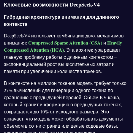
Ключевые возможности DeepSeek-V4
Гибридная архитектура внимания для длинного
контекста
DeepSeek-V4 использует комбинацию двух механизмов
Compressed Sparse Attention (CSA)
Heavily
внимания:
и
Compressed Attention (HCA)
. Эта архитектура решает
главную проблему работы с длинным контекстом –
экспоненциальный рост вычислительных затрат и
памяти при увеличении количества токенов.
В контексте на миллион токенов модель требует только
27% вычислений для генерации одного токена по
сравнению с предыдущей версией. Объем KV-кэша,
который хранит информацию о предыдущих токенах,
сокращается до 10% от исходного размера. Это
означает, что модель может обрабатывать документы
объемом в сотни страниц или целые кодовые базы,
используя значительно меньше ресурсов.