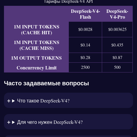
Тарифы DeepSeek-V4 API
DeepSeek-V4-
DeepSeek-
Flash
V4-Pro
1M INPUT TOKENS
$0.0028
$0.003625
(CACHE HIT)
1M INPUT TOKENS
$0.14
$0.435
(CACHE MISS)
1M OUTPUT TOKENS
$0.28
$0.87
Concurrency Limit
2500
500
Часто задаваемые вопросы
Что такое DeepSeek-V4?
Для чего нужен DeepSeek-V4?