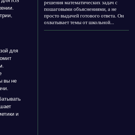
 для iOS
решения математических задач с
жении.
пошаговыми объяснениями, а не
трии,
просто выдачей готового ответа. Он
охватывает темы от школьной
алгебры и геометрии до
дифференциальных уравнений и
теории вероятностей
университетского уровня. Помимо
зой для
решателя задач, в сервисе есть
номит
обучающий режим, который выявляет
м.
слабые места пользователя и
е
подстраивает под них траекторию
ы вы не
занятий.
ачи.
батывать
ешает
метики и