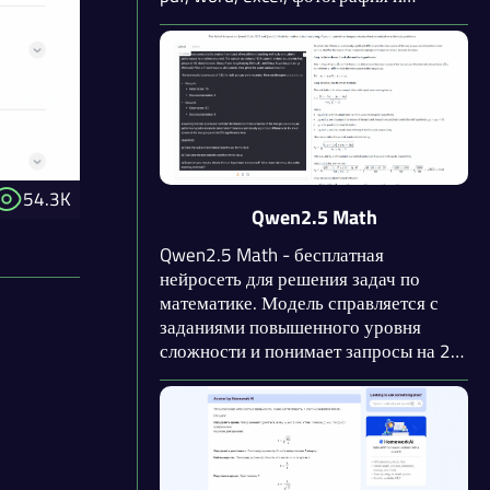
формулы с помощью специальной
панели. ИИ предоставляет решение
задачи с подробным разбором
алгоритма и теоретическим
обоснованием.
54.3K
Qwen2.5 Math
Qwen2.5 Math - бесплатная
нейросеть для решения задач по
математике. Модель справляется с
заданиями повышенного уровня
сложности и понимает запросы на 29
языках. Нейросеть способна решать
задачи по математике по фото,
рисунку или текстовому условию.
Доступно использование
инструмента на Hugging Face,