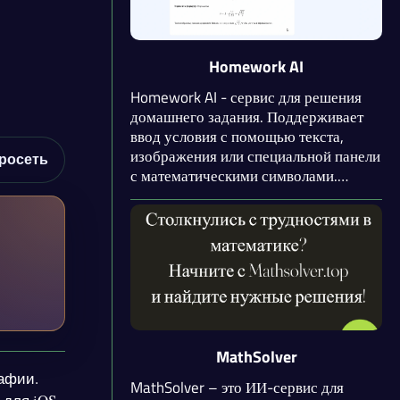
локально и с помощью API.
Homework AI
Homework AI - сервис для решения
домашнего задания. Поддерживает
ввод условия с помощью текста,
изображения или специальной панели
росеть
с математическими символами.
Нейросеть предоставляет подробное
решение задачи с формулами и
пояснениями. Поддерживается
широкий спектр дисциплин и языков.
MathSolver
афии.
MathSolver – это ИИ-сервис для