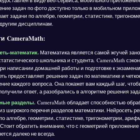
едоставлен в виде веб-сервиса, мобильного приложения
шение задач по фото доступно только в мобильном прило
ет задачи по алгебре, геометрии, статистике, тригономе
 другим дисциплинам.
и CameraMath:
еть-математик.
Математика является самой жгучей зано
татистического школьника и студента. CameraMath сэко
ри написании домашней работы и подготовке к экзамена
ть предоставляет решение задач по математике и четко
ние каждого вопроса. Она покажет вам каждый шаг, чтоб
получили ответ, а разобрались в алгоритме решения зад
ные разделы.
CameraMath обладает способностью обра
из широкого перечня разделов математики. Нейросеть р
по алгебре, геометрии, статистике, тригонометрии, ариф
 Стоит обратить внимание, что с геометрией приложение
ется далеко не всегда.