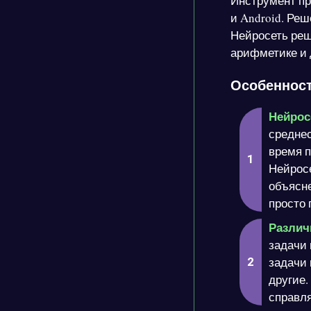
Инструмент пр
и Android. Ре
Нейросеть реша
арифметике и
Особенност
Нейрос
среднес
время п
Нейросе
объясне
просто 
Различ
задачи 
задачи 
другие.
справля