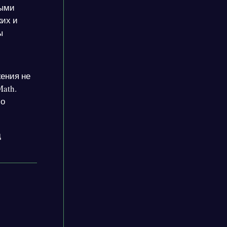
ными
ких и
ы
ения не
ath.
со
д