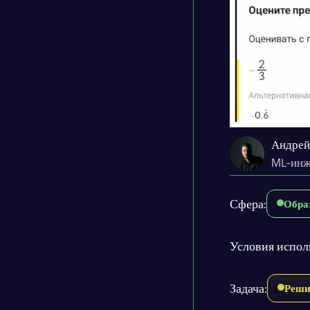
Андрей
ML-инж
Сфера:
Обра
Условия испол
Задача:
Реши