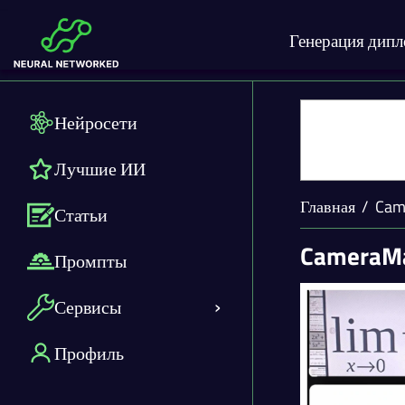
Генерация дип
Нейросети
Лучшие ИИ
Главная
Cam
Статьи
CameraM
Промпты
Сервисы
Профиль