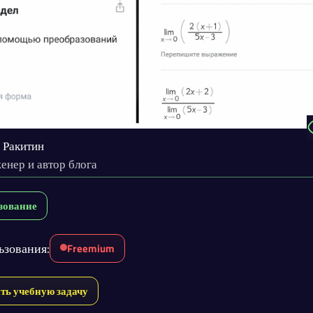
 Ракитин
енер и автор блога
зование
ьзования:
Freemium
ть учебную задачу