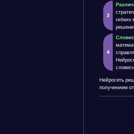
Различ
стратег
гибких
решени
Словес
матема
справля
Нейросе
словес
Нейросеть реш
получением от