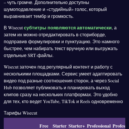
– чуть громче. Дополнительно доступны
шумоподавление и «студийный» голос, который
выравнивает тембр и громкость.
субтитры появляются автоматически
В Wisecut
, а
затем их можно отредактировать в сториборде,
подправив формулировки и пунктуацию. Это намного
быстрее, чем набирать текст вручную или выгружать
отдельные SRT‑файлы.
Wisecut заточен под регулярный контент и работу с
несколькими площадками. Сервис умеет адаптировать
видео под разные соотношения сторон, а через Social
Hub позволяет публиковать и планировать выход
клипов сразу на нескольких платформах. Это удобно
для тех, кто ведет YouTube, TikTok и Reels одновременно
Тарифы Wisecut
Free
Starter
Starter+
Professional
Professi