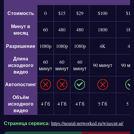
Стоимость
0
$15
$29
$100
$11
Минут в
60
480
480
1800
180
месяц
Разрешение
1080p
1080p
1080p
4K
4K
Длина
60
60
60
исходного
90 минут
90 ми
минут
минут
минут
видео
Автопостинг
Объём
исходного
4 Гб
4 Гб
4 Гб
5 Гб
5 Г
видео
Страница сервиса:
https://neural-networked.ru/wisecut-ai/