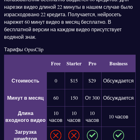
нарезки видео длиной 22 минуты в нашем случае было
израсходовано 22 кредита. Получается, нейросеть
нарежет 60 минут видео в месяц бесплатно. В
бесплатной версии на каждом видео присутствует
водяной знак.
Тарифы OpusClip
Free
Starter
Pro
Business
Стоимость
0
$15
$29
Обсуждается
Минут в месяц
60
150
От 300
Обсуждается
Длина
10
10
10
10 часов
входного видео
часов
часов
часов
Загрузка
шрифтов