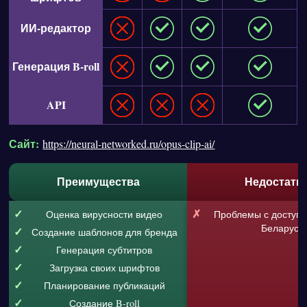
ИИ-редактор
Генерация B-roll
API
Сайт:
https://neural-networked.ru/opus-clip-ai/
Преимущества
Недостатк
Оценка вирусности видео
Проблемы с доступо
Беларуси
Создание шаблонов для бренда
Генерация субтитров
Загрузка своих шрифтов
Планирование публикаций
Создание B-roll