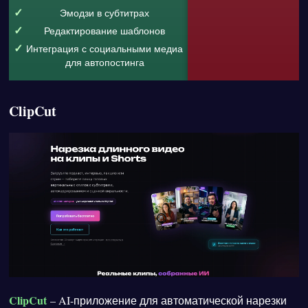
Эмодзи в субтитрах
Редактирование шаблонов
Интеграция с социальными медиа
для автопостинга
ClipCut
ClipCut
– AI-приложение для автоматической нарезки