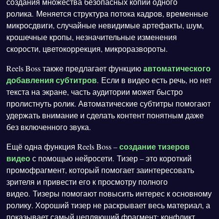
создания множества безопасных копий одного
ролика. Меняется структура потока кадров, временные
микросдвиги, случайные невидимые артефакты, шум,
крошечные кропы, незначительные изменения
скорости, цветокоррекция, микроразвороты.
автоматического
Reels Boss также предлагает функцию
добавления субтитров
. Если в видео есть речь, но нет
текста на экране, часть аудитории может быстро
пролистнуть ролик. Автоматические субтитры помогают
удержать внимание и сделать контент понятным даже
без включенного звука.
создание тизеров
Ещё одна функция Reels Boss –
видео
с помощью нейросети. Тизер – это короткий
промофрагмент, который помогает заинтересовать
зрителя и привести его к просмотру полного
видео. Тизеры помогают повысить интерес к основному
ролику. Хороший тизер не раскрывает весь материал, а
показывает самый цепляющий фрагмент: конфликт,